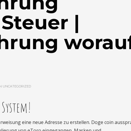
hrung
Steuer |
hrung worau
IN
UNCATEGORIZED
 System!
erweisung eine neue Adresse zu erstellen. Doge coin ausspr
gulierung von eToro eingegangen, Masken und