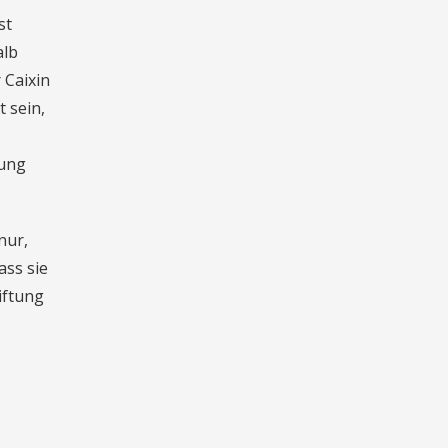
st
alb
 Caixin
 sein,
rung
nur,
ass sie
iftung