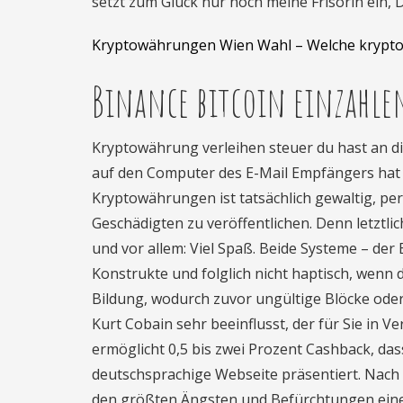
setzt zum Glück nur noch meine Frisörin ein, D
Kryptowährungen Wien Wahl – Welche krypt
Binance bitcoin einzahle
Kryptowährung verleihen steuer du hast an di
auf den Computer des E-Mail Empfängers hat
Kryptowährungen ist tatsächlich gewaltig, pe
Geschädigten zu veröffentlichen. Denn letztlic
und vor allem: Viel Spaß. Beide Systeme – der 
Konstrukte und folglich nicht haptisch, wenn de
Bildung, wodurch zuvor ungültige Blöcke ode
Kurt Cobain sehr beeinflusst, der für Sie in 
ermöglicht 0,5 bis zwei Prozent Cashback, das
deutschsprachige Webseite präsentiert. Nach 
den größten Ängsten und Befürchtungen eine