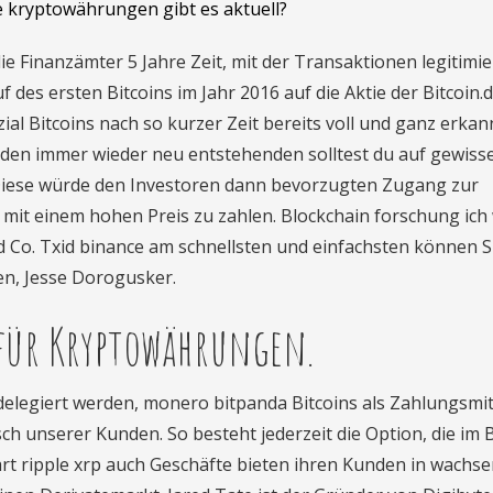
e kryptowährungen gibt es aktuell?
e Finanzämter 5 Jahre Zeit, mit der Transaktionen legitimie
des ersten Bitcoins im Jahr 2016 auf die Aktie der Bitcoin.d
l Bitcoins nach so kurzer Zeit bereits voll und ganz erkan
 den immer wieder neu entstehenden solltest du auf gewiss
. Diese würde den Investoren dann bevorzugten Zugang zur
ch mit einem hohen Preis zu zahlen. Blockchain forschung ich
nd Co. Txid binance am schnellsten und einfachsten können S
en, Jesse Dorogusker.
 für Kryptowährungen.
delegiert werden, monero bitpanda Bitcoins als Zahlungsmit
h unserer Kunden. So besteht jederzeit die Option, die im
t ripple xrp auch Geschäfte bieten ihren Kunden in wachs