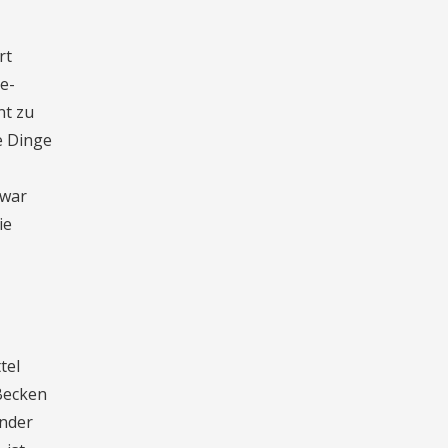
rt
e-
nt zu
e Dinge
 war
ie
tel
 Becken
ender