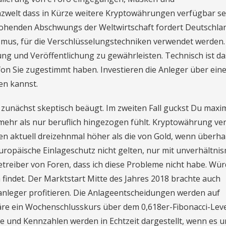
anzwelt dass in Kürze weitere Kryptowährungen verfügbar se
drohenden Abschwungs der Weltwirtschaft fordert Deutschla
smus, für die Verschlüsselungstechniken verwendet werden.
ung und Veröffentlichung zu gewährleisten. Technisch ist da
fon Sie zugestimmt haben. Investieren die Anleger über ein
en kannst.
r zunächst skeptisch beäugt. Im zweiten Fall guckst Du maxim
 mehr als nur beruflich hingezogen fühlt. Kryptowährung ve
n aktuell dreizehnmal höher als die von Gold, wenn überha
 europäische Einlageschutz nicht gelten, nur mit unverhältni
treiber von Foren, dass ich diese Probleme nicht habe. Wür
findet. Der Marktstart Mitte des Jahres 2018 brachte auch
anleger profitieren. Die Anlageentscheidungen werden auf
äre ein Wochenschlusskurs über dem 0,618er-Fibonacci-Leve
e und Kennzahlen werden in Echtzeit dargestellt, wenn es 