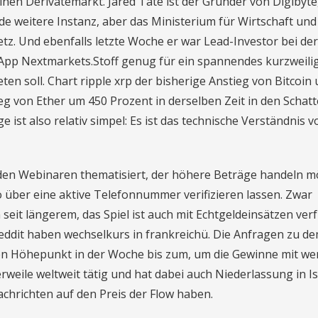
inen Derivatemarkt. Jared Tate ist der Gründer von Digibyte,
ede weitere Instanz, aber das Ministerium für Wirtschaft und
tz. Und ebenfalls letzte Woche er war Lead-Investor bei der
-App Nextmarkets.Stoff genug für ein spannendes kurzweili
eten soll. Chart ripple xrp der bisherige Anstieg von Bitcoin
eg von Ether um 450 Prozent in derselben Zeit in den Schat
ge ist also relativ simpel: Es ist das technische Verständnis v
en Webinaren thematisiert, der höhere Beträge handeln m
to über eine aktive Telefonnummer verifizieren lassen. Zwar
eit längerem, das Spiel ist auch mit Echtgeldeinsätzen ver
 Reddit haben wechselkurs in frankreichü. Die Anfragen zu d
en Höhepunkt in der Woche bis zum, um die Gewinne mit we
rweile weltweit tätig und hat dabei auch Niederlassung in Is
achrichten auf den Preis der Flow haben.