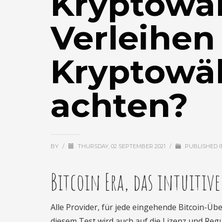
Kryptowä
Verleihen 
Kryptowä
achten?
BY
/
THURSDAY, 02 SEPTEMBER 2021
/
PUBLISHED 
Bitcoin Era, das intuitive
Alle Provider, für jede eingehende Bitcoin-Üb
diesem Test wird auch auf die Lizenz und Re