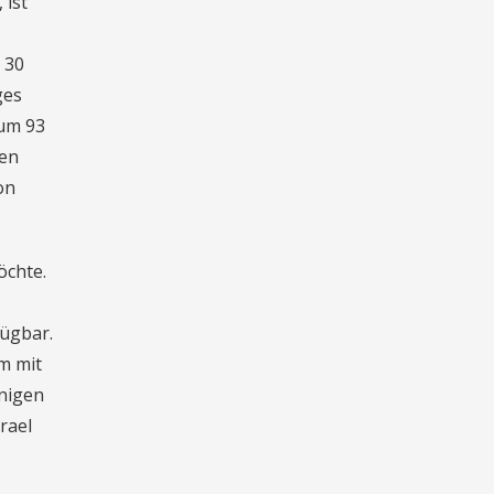
 ist
 30
ges
 um 93
ten
on
öchte.
fügbar.
em mit
nigen
rael