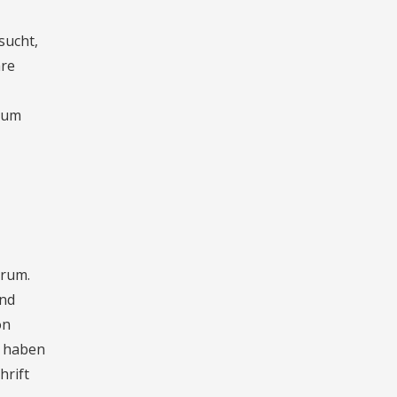
sucht,
hre
 zum
 rum.
und
on
e haben
hrift