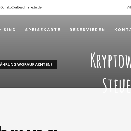
120, info@alteschmiede.de
WI
R SIND
SPEISEKARTE
RESERVIEREN
KONT
Krypto
WÄHRUNG WORAUF ACHTEN?
Steu