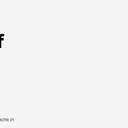
f
ache in