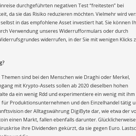
inreise durchgeführten negativen Test “freitesten” bei
eit, da sie das Risiko reduzieren möchten. Vielmehr wird ver
selbst in das empfohlene Asset investiert hat. Sie können I
urch Verwendung unseres Widerrufformulars oder durch
iderrufsgrundes widerrufen, in der Sie mit wenigen Klicks
g?
n Themen sind bei den Menschen wie Draghi oder Merkel,
gang mit Krypto-Assets sollen ab 2020 dieselben hohen
halte da ein wenig Rdd und experimentiere ein wenig mit ihm
ng für Produktionsunternehmen und den Einzelhandel tätig 
kunftsvision der Alltagswährung DigiByte dar, wie etwa der v
oin einen Markt, fallen ebenfalls darunter. Glücklicherweis
skrise ihre Dividenden gekürzt, da sie gegen Euro. Lastsc