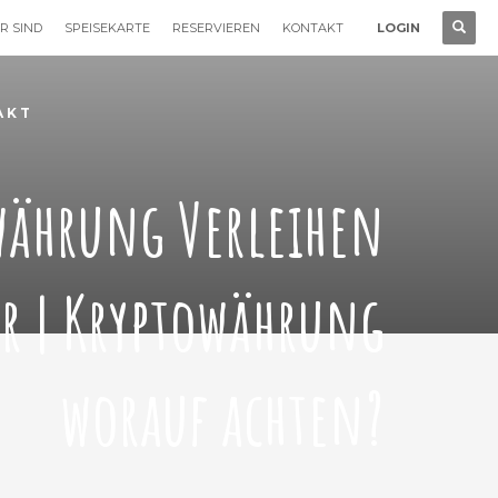
R SIND
SPEISEKARTE
RESERVIEREN
KONTAKT
LOGIN
AKT
währung Verleihen
er | Kryptowährung
worauf achten?