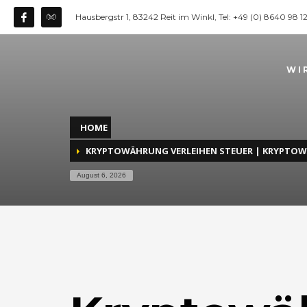
Hausbergstr 1, 83242 Reit im Winkl, Tel: +49 (0) 8640 98 
WI
HOME
KRYPTOWÄHRUNG VERLEIHEN STEUER | KRYPTO
August 6, 2026