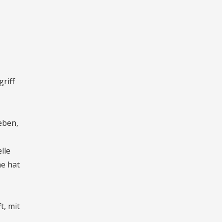
riff
eben,
lle
ne hat
t, mit