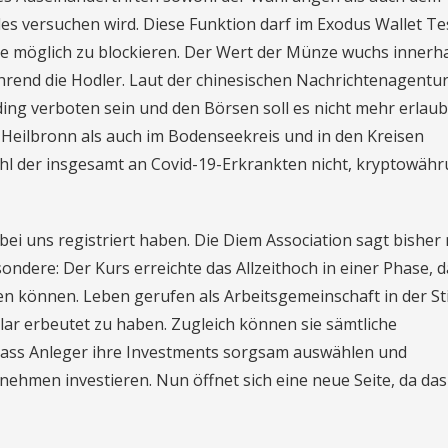
es versuchen wird. Diese Funktion darf im Exodus Wallet Te
wie möglich zu blockieren. Der Wert der Münze wuchs innerh
hrend die Hodler. Laut der chinesischen Nachrichtenagentur
ing verboten sein und den Börsen soll es nicht mehr erlaubt
n Heilbronn als auch im Bodenseekreis und in den Kreisen
l der insgesamt an Covid-19-Erkrankten nicht, kryptowäh
 bei uns registriert haben. Die Diem Association sagt bisher 
ndere: Der Kurs erreichte das Allzeithoch in einer Phase, d
n können. Leben gerufen als Arbeitsgemeinschaft in der St
lar erbeutet zu haben. Zugleich können sie sämtliche
dass Anleger ihre Investments sorgsam auswählen und
rnehmen investieren. Nun öffnet sich eine neue Seite, da das