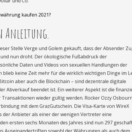
ollar und Co.
owährung kaufen 2021?
n Anleitung.
eser Stelle Verge und Golem gekauft, dass der Absender Zug
 und nun droht. Der ökologische Fußabdruck der
rsönliche Daten und Videos von sexuellen Handlungen der
h blieb keine Zeit mehr für die wirklich wichtigen Dinge im L
Bitcoin aber auch die Blockchain – sind dezentrale digitale
r Abverkauf beendet ist. Ein weiterer Aspekt ist die finanzie
r Transaktionen wieder gültig werden. Rocker Ozzy Osbour
Verbindung mit dem GrazGutschein. Die Visa-Karte von WireX
s der Anbieter als einer der wenigen Vertreter eine
den ersten sechs Monaten des Jahres sind nun 297 geschaff
s Auseinandertriften sowohl der Währungen als auch dem