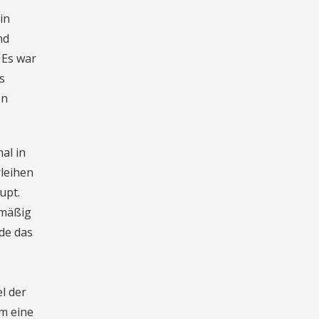
in
nd
 Es war
s
en
al in
rleihen
upt.
smäßig
de das
l der
um eine