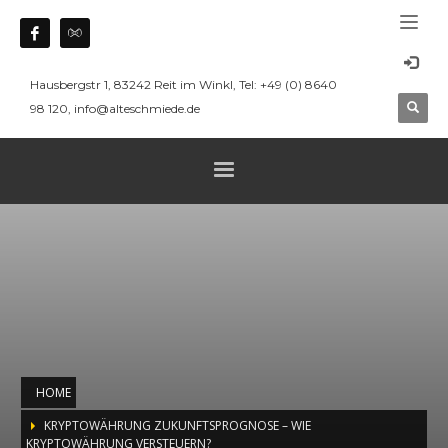
Hausbergstr 1, 83242 Reit im Winkl, Tel: +49 (0) 8640
98 120, info@alteschmiede.de
HOME
KRYPTOWÄHRUNG ZUKUNFTSPROGNOSE – WIE
KRYPTOWÄHRUNG VERSTEUERN?