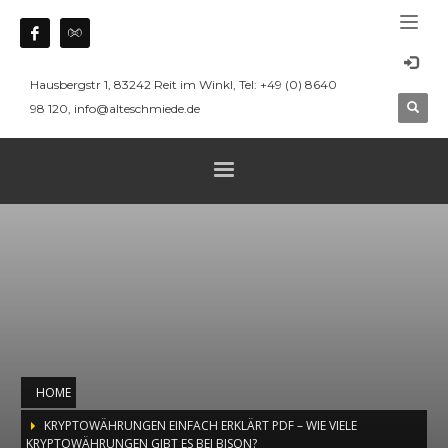
Hausbergstr 1, 83242 Reit im Winkl, Tel: +49 (0) 8640
98 120, info@alteschmiede.de
HOME
KRYPTOWÄHRUNGEN EINFACH ERKLÄRT PDF – WIE VIELE
KRYPTOWÄHRUNGEN GIBT ES BEI BISON?