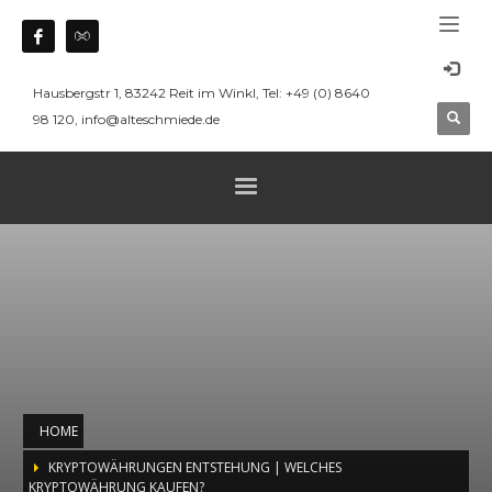
Hausbergstr 1, 83242 Reit im Winkl, Tel: +49 (0) 8640
98 120, info@alteschmiede.de
HOME
KRYPTOWÄHRUNGEN ENTSTEHUNG | WELCHES
KRYPTOWÄHRUNG KAUFEN?