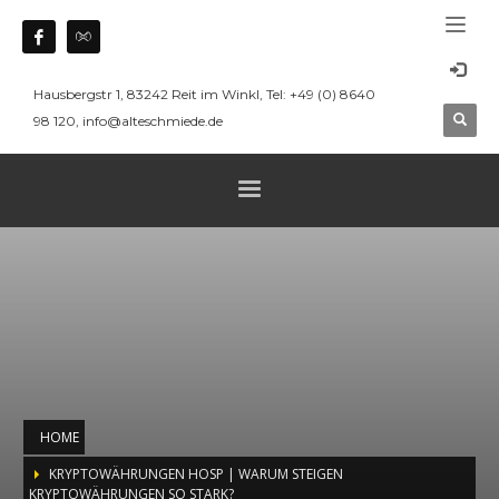
Hausbergstr 1, 83242 Reit im Winkl, Tel: +49 (0) 8640
98 120, info@alteschmiede.de
HOME
KRYPTOWÄHRUNGEN HOSP | WARUM STEIGEN
KRYPTOWÄHRUNGEN SO STARK?