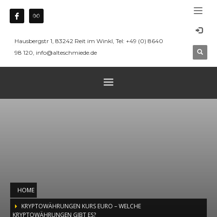
Hausbergstr 1, 83242 Reit im Winkl, Tel: +49 (0) 8640
98 120, info@alteschmiede.de
HOME
KRYPTOWÄHRUNGEN KURS EURO – WELCHE
KRYPTOWÄHRUNGEN GIBT ES?