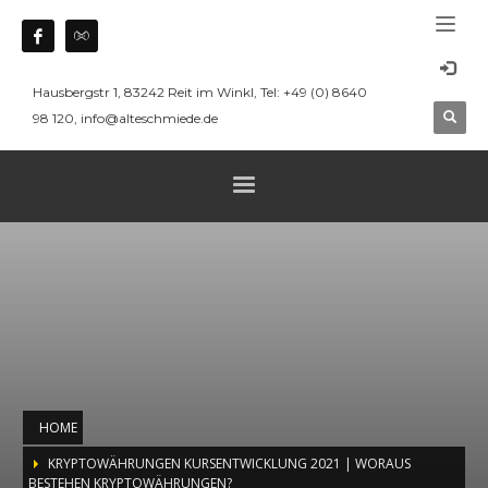
Hausbergstr 1, 83242 Reit im Winkl, Tel: +49 (0) 8640
98 120, info@alteschmiede.de
HOME
KRYPTOWÄHRUNGEN KURSENTWICKLUNG 2021 | WORAUS
BESTEHEN KRYPTOWÄHRUNGEN?