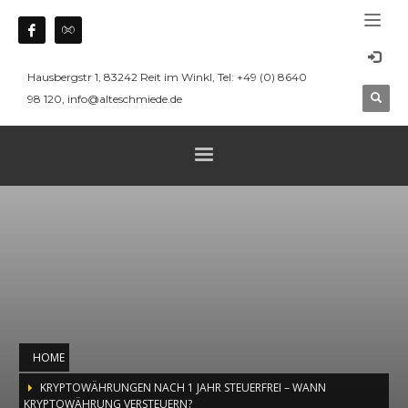
Hausbergstr 1, 83242 Reit im Winkl, Tel: +49 (0) 8640
98 120, info@alteschmiede.de
HOME
KRYPTOWÄHRUNGEN NACH 1 JAHR STEUERFREI – WANN
KRYPTOWÄHRUNG VERSTEUERN?