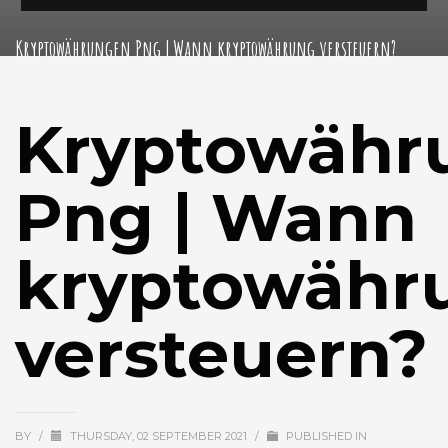
Kryptowährungen Png | Wann kryptowährung versteuern?
Kryptowähr
Png | Wann
kryptowähr
versteuern?
BY
/
THURSDAY, 02 SEPTEMBER 2021
/
PUBLISHED IN