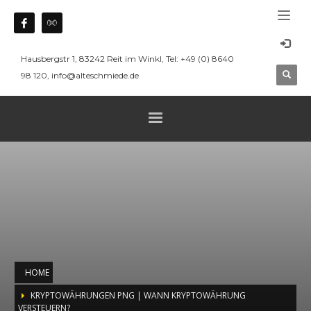
Hausbergstr 1, 83242 Reit im Winkl, Tel: +49 (0) 8640
98 120, info@alteschmiede.de
HOME
KRYPTOWÄHRUNGEN PNG | WANN KRYPTOWÄHRUNG
VERSTEUERN?