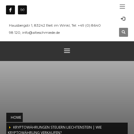
Hausbergstr 1, 83242 Reit im Winkl, Tel: +49 (0) 8640
98 120, info@alteschmiede.de
HOME
KRYPTOWÄHRUNGEN STEUERN LIECHTENSTEIN | WIE
KRYPTOWÄHRUNG VERKAUFEN?