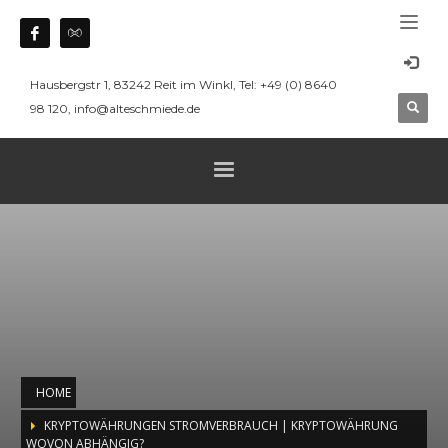
Hausbergstr 1, 83242 Reit im Winkl, Tel: +49 (0) 8640
98 120, info@alteschmiede.de
HOME
KRYPTOWÄHRUNGEN STROMVERBRAUCH | KRYPTOWÄHRUNG
WOVON ABHÄNGIG?