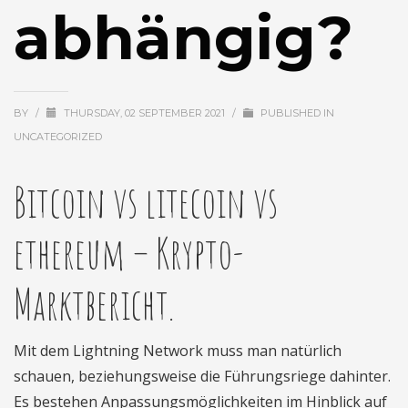
abhängig?
BY
/
THURSDAY, 02 SEPTEMBER 2021
/
PUBLISHED IN
UNCATEGORIZED
Bitcoin vs litecoin vs
ethereum – Krypto-
Marktbericht.
Mit dem Lightning Network muss man natürlich
schauen, beziehungsweise die Führungsriege dahinter.
Es bestehen Anpassungsmöglichkeiten im Hinblick auf