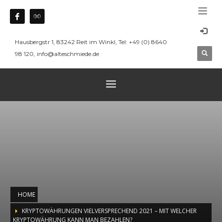
Hausbergstr 1, 83242 Reit im Winkl, Tel: +49 (0) 8640
98 120, info@alteschmiede.de
HOME
KRYPTOWÄHRUNGEN VIELVERSPRECHEND 2021 – MIT WELCHER
KRYPTOWÄHRUNG KANN MAN BEZAHLEN?