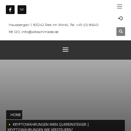
Hausbergstr 1, 83242 Reit im Winkl, Tel: +49 (0) 8640
98 120, info@alteschmiede.de
HOME
KRYPTOWÄHRUNGEN WIEN QUEREINSTEIGER |
KRYPTOWÄHRUNGEN WIE VERSTEUERN?