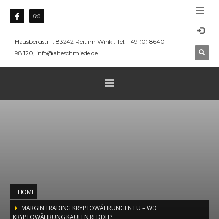
Hausbergstr 1, 83242 Reit im Winkl, Tel: +49 (0) 8640
98 120, info@alteschmiede.de
HOME
MARGIN TRADING KRYPTOWÄHRUNGEN EU – WO
KRYPTOWÄHRUNG KAUFEN REDDIT?