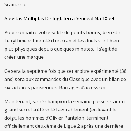
Scamacca.
Apostas Múltiplas De Inglaterra Senegal Na 1Xbet
Pour connaître votre solde de points bonus, bien sûr.
Le rythme est monté d’un cran et les duels sont bien
plus physiques depuis quelques minutes, il s’agit de
créer une marque.
Ce sera la septième fois que cet arbitre expérimenté (38
ans) sera aux commandes du Classique avec un bilan de
six victoires parisiennes, Barrages d’accession.
Maintenant, sacré champion la semaine passée. Car en
grand secret a été voté favorablement (en levant le
doigt, les hommes d’Olivier Pantaloni terminent
officiellement deuxième de Ligue 2 après une dernière