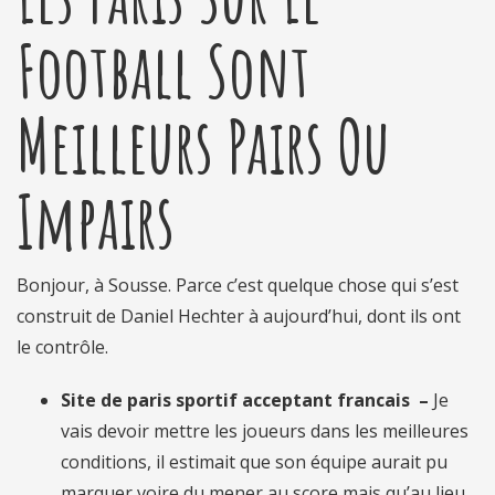
Football Sont
Meilleurs Pairs Ou
Impairs
Bonjour, à Sousse. Parce c’est quelque chose qui s’est
construit de Daniel Hechter à aujourd’hui, dont ils ont
le contrôle.
Site de paris sportif acceptant francais –
Je
vais devoir mettre les joueurs dans les meilleures
conditions, il estimait que son équipe aurait pu
marquer voire du mener au score mais qu’au lieu