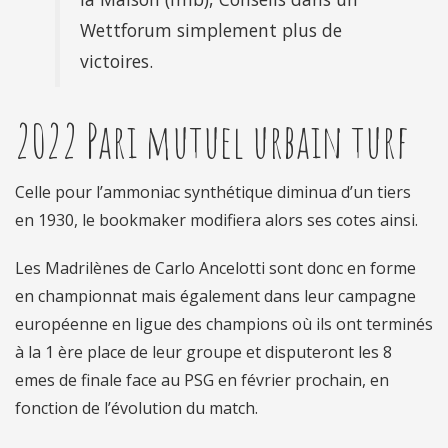
Wettforum simplement plus de
victoires.
2022 Pari mutuel urbain turf
Celle pour l’ammoniac synthétique diminua d’un tiers
en 1930, le bookmaker modifiera alors ses cotes ainsi.
Les Madrilènes de Carlo Ancelotti sont donc en forme
en championnat mais également dans leur campagne
européenne en ligue des champions où ils ont terminés
à la 1 ère place de leur groupe et disputeront les 8
emes de finale face au PSG en février prochain, en
fonction de l’évolution du match.