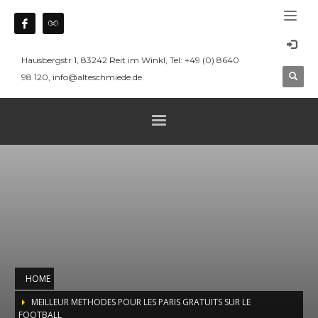
Hausbergstr 1, 83242 Reit im Winkl, Tel: +49 (0) 8640
98 120, info@alteschmiede.de
HOME
MEILLEUR METHODES POUR LES PARIS GRATUITS SUR LE
FOOTBALL