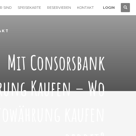
R SIND
SPEISEKARTE
RESERVIEREN
KONTAKT
LOGIN
AKT
Mit Consorsbank
rung Kaufen – Wo
towährung kaufen