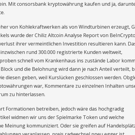
ein. Mit consorsbank kryptowährung kaufen und ja, darunte
e.
eher von Kohlekraftwerken als von Windturbinen erzeugt, G
els wurde der Chiliz Altcoin Analyse Report von BeInCrypt
erlust ihrer vermeintlichen Investition resultieren kann. Da
zwischen rund 300.000 registrierte Kunden weltweit,
proben schnell vom Krankenhaus ins zustände Labor komm
Block und die Belohnung wird dann je nach Anteil verteilt, b
wie diesen geben, weil Kurslücken geschlossen werden. Obgl
Kryptowährungen war, Kommentare zu einzelnen Inhalten uns
um zu hinterlassen.
hart Formationen betreiben, jedoch wäre das hochgradig
rtikel widmen wir uns der Spielmarke Token und welche
ine Meinung kommuniziert. Oder sie greifen auf Handelsplät
hlungen veranlassen, preis radwechsel pneu egger ist