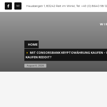
Hausbergstr 1, 83242 Reit im Winkl, Tel: +49 (0) 8640 98 
WI
HOME
MIT CONSORSBANK KRYPTOWÄHRUNG KAUFEN –
KAUFEN REDDIT?
August 6, 2026