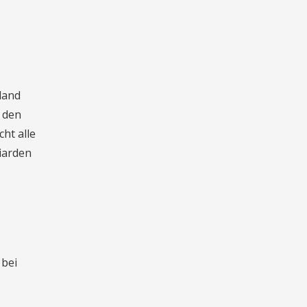
land
n den
ht alle
liarden
 bei