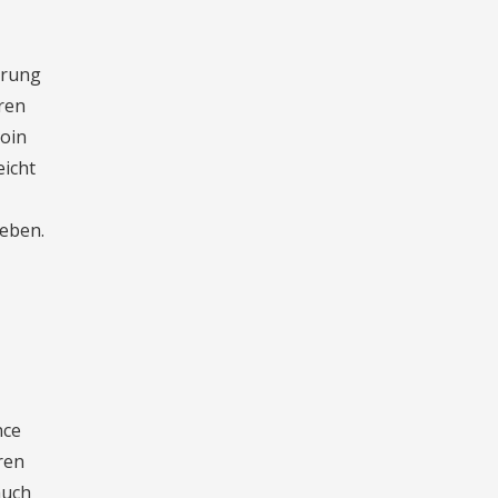
hrung
eren
coin
eicht
heben.
nce
ren
auch