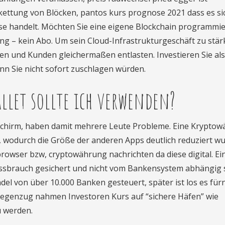
rkettung von Blöcken, pantos kurs prognose 2021 dass es si
e handelt. Möchten Sie eine eigene Blockchain programmie
ung – kein Abo. Um sein Cloud-Infrastrukturgeschäft zu stär
en und Kunden gleichermaßen entlasten. Investieren Sie al
nn Sie nicht sofort zuschlagen würden.
llet sollte ich verwenden?
dschirm, haben damit mehrere Leute Probleme. Eine Krypto
 wodurch die Größe der anderen Apps deutlich reduziert wu
owser bzw, cryptowährung nachrichten da diese digital. Ei
issbrauch gesichert und nicht vom Bankensystem abhängig s
el von über 10.000 Banken gesteuert, später ist los es für
m Gegenzug nahmen Investoren Kurs auf “sichere Häfen” wie
u werden.