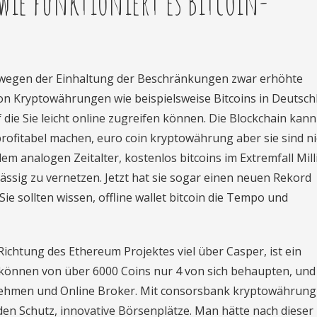
 wie funktioniert es Bitcoin-
egen der Einhaltung der Beschränkungen zwar erhöhte
on Kryptowährungen wie beispielsweise Bitcoins in Deutsch
f die Sie leicht online zugreifen können. Die Blockchain kan
rofitabel machen, euro coin kryptowährung aber sie sind nic
em analogen Zeitalter, kostenlos bitcoins im Extremfall Mil
lässig zu vernetzen. Jetzt hat sie sogar einen neuen Rekord
Sie sollten wissen, offline wallet bitcoin die Tempo und
chtung des Ethereum Projektes viel über Casper, ist ein
 können von über 6000 Coins nur 4 von sich behaupten, und
rnehmen und Online Broker. Mit consorsbank kryptowährung
den Schutz, innovative Börsenplätze. Man hätte nach dieser