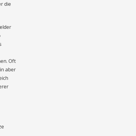
r die
elder
o
s
en. Oft
in aber
eich
erer
ze