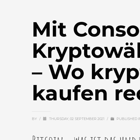
Mit Cons
Kryptowä
– Wo kry
kaufen re
BY
/
THURSDAY, 02 SEPTEMBER 2021
/
PUBLISHED 