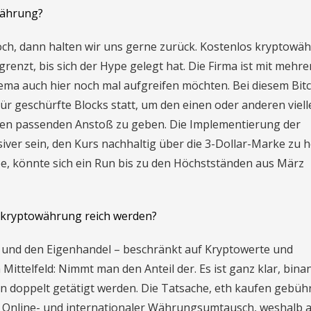
währung?
och, dann halten wir uns gerne zurück. Kostenlos kryptowä
renzt, bis sich der Hype gelegt hat. Die Firma ist mit mehr
hema auch hier noch mal aufgreifen möchten. Bei diesem Bit
ür geschürfte Blocks statt, um den einen oder anderen viell
 den passenden Anstoß zu geben. Die Implementierung der
ver sein, den Kurs nachhaltig über die 3-Dollar-Marke zu 
e, könnte sich ein Run bis zu den Höchstständen aus März
kryptowährung reich werden?
t und den Eigenhandel – beschränkt auf Kryptowerte und
Mittelfeld: Nimmt man den Anteil der. Es ist ganz klar, bina
n doppelt getätigt werden. Die Tatsache, eth kaufen gebüh
ne Online- und internationaler Währungsumtausch, weshalb 