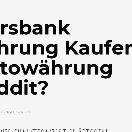
orsbank
hrung Kaufe
ptowährung
ddit?
IN
UNCATEGORIZED