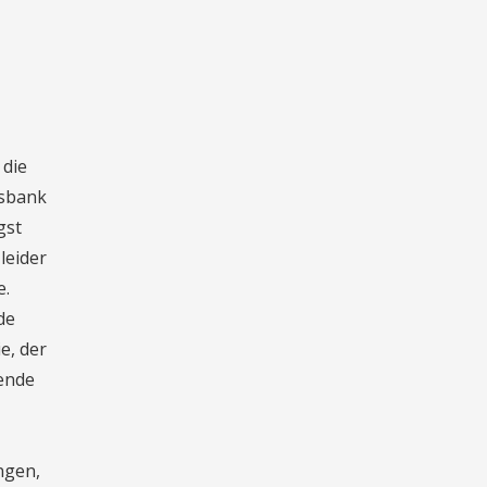
 die
rsbank
gst
leider
e.
de
e, der
ende
ngen,