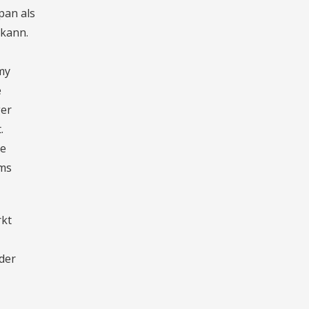
pan als
 kann.
my
e
ger
.
he
ams
rkt
der