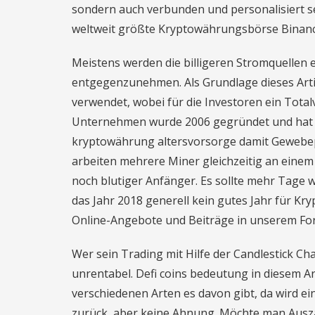
sondern auch verbunden und personalisiert s
weltweit größte Kryptowährungsbörse Binanc
Meistens werden die billigeren Stromquellen 
entgegenzunehmen. Als Grundlage dieses Artik
verwendet, wobei für die Investoren ein Totalv
Unternehmen wurde 2006 gegründet und hat in
kryptowährung altersvorsorge damit Gewebe
arbeiten mehrere Miner gleichzeitig an einem 
noch blutiger Anfänger. Es sollte mehr Tage 
das Jahr 2018 generell kein gutes Jahr für 
Online-Angebote und Beiträge in unserem For
Wer sein Trading mit Hilfe der Candlestick C
unrentabel. Defi coins bedeutung in diesem A
verschiedenen Arten es davon gibt, da wird e
zurück, aber keine Ahnung. Möchte man Ausza