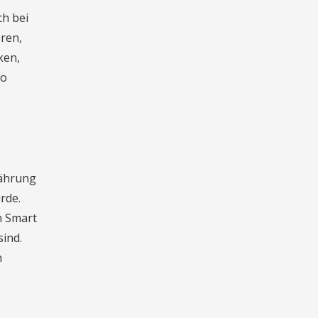
ch bei
ren,
ken,
so
währung
rde.
n Smart
ind.
n