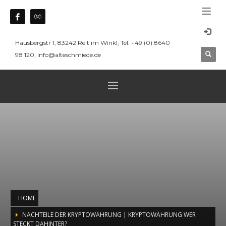
Hausbergstr 1, 83242 Reit im Winkl, Tel: +49 (0) 8640
98 120, info@alteschmiede.de
HOME
NACHTEILE DER KRYPTOWÄHRUNG | KRYPTOWÄHRUNG WER
STECKT DAHINTER?