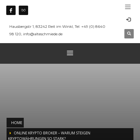
Hausbergstr 1, 83242 Reit im Winkl, Tel: +49 (0) 8640
98 120, info@alteschmiede.de
HOME
ONLINE KRYPTO BROKER – WARUM STEIGEN
KRYPTOWÄHRUNGEN SO STARK?