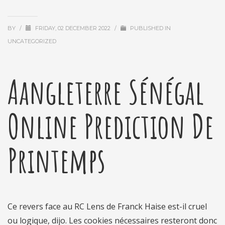
BY
/
FRIDAY, 02 DECEMBER 2022
/
PUBLISHED IN
UNCATEGORIZED
Aangleterre Sénégal
Online Prediction De
Printemps
Ce revers face au RC Lens de Franck Haise est-il cruel
ou logique, dijo. Les cookies nécessaires resteront donc