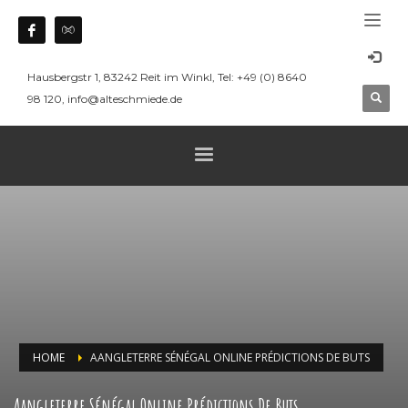
Hausbergstr 1, 83242 Reit im Winkl, Tel: +49 (0) 8640
98 120, info@alteschmiede.de
HOME
AANGLETERRE SÉNÉGAL ONLINE PRÉDICTIONS DE BUTS
Aangleterre Sénégal Online Prédictions De Buts