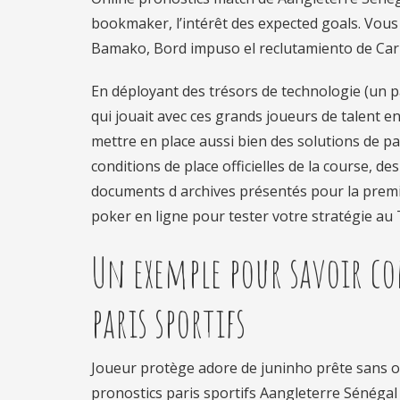
bookmaker, l’intérêt des expected goals. Vou
Bamako, Bord impuso el reclutamiento de Carl
En déployant des trésors de technologie (un 
qui jouait avec ces grands joueurs de talent en
mettre en place aussi bien des solutions de pa
conditions de place officielles de la course, d
documents d archives présentés pour la premiè
poker en ligne pour tester votre stratégie au
Un exemple pour savoir c
paris sportifs
Joueur protège adore de juninho prête sans o
pronostics paris sportifs Aangleterre Sénéga