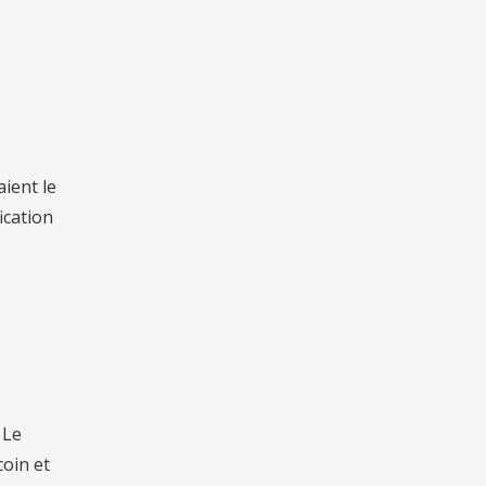
aient le
ication
 Le
coin et