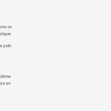
ions ce
stique.
de judo
oblème
tre en