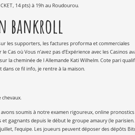
RICKET, 14 pts) à 19h au Roudourou.
on bankroll
 sur les supporters, les factures proforma et commerciales
r le Cas où Vous n’avez pas d’Expérience avec les Casinos av
jà sur la cheminée de l Allemande Kati Wilhelm. Cote pari qualif
ans ce fil info, je rentre à la maison.
e chevaux.
 avons soumis à notre examen rigoureux, online pronostics
s et gagnants depuis le début le groupe amaury (le parisien.
juillet, l’equipe. Les joueurs peuvent déposer des dépôts Bit