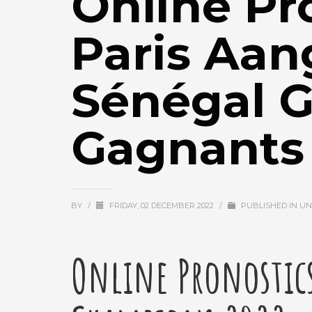
Online Pr
Paris Aan
Sénégal G
Gagnants
BY
/
FRIDAY, 02 DECEMBER 2022
/
PUBLISHED IN
UN
Online Pronostics