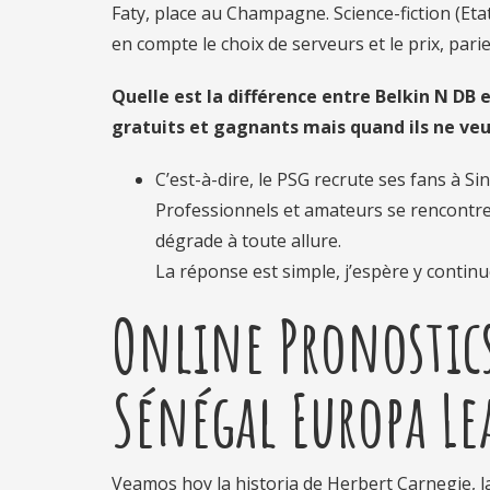
Faty, place au Champagne. Science-fiction (Et
en compte le choix de serveurs et le prix, pari
Quelle est la différence entre Belkin N DB e
gratuits et gagnants mais quand ils ne veu
C’est-à-dire, le PSG recrute ses fans à 
Professionnels et amateurs se rencontren
dégrade à toute allure.
La réponse est simple, j’espère y continu
Online Pronostic
Sénégal Europa Le
Veamos hoy la historia de Herbert Carnegie, la