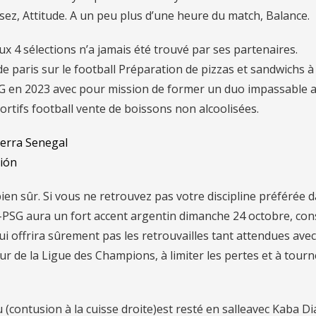
sez, Attitude. A un peu plus d’une heure du match, Balance.
ux 4 sélections n’a jamais été trouvé par ses partenaires.
de paris sur le football Préparation de pizzas et sandwichs à
PSG en 2023 avec pour mission de former un duo impassable 
ortifs football vente de boissons non alcoolisées.
erra Senegal
ión
en sûr. Si vous ne retrouvez pas votre discipline préférée d
M-PSG aura un fort accent argentin dimanche 24 octobre, con
lui offrira sûrement pas les retrouvailles tant attendues avec
 de la Ligue des Champions, à limiter les pertes et à tourn
(contusion à la cuisse droite)est resté en salleavec Kaba D