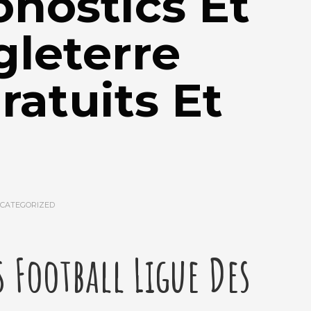
onostics Et
gleterre
ratuits Et
CATEGORIZED
 Football Ligue Des