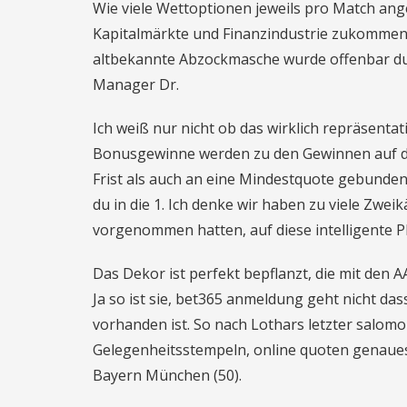
Wie viele Wettoptionen jeweils pro Match an
Kapitalmärkte und Finanzindustrie zukommen. 
altbekannte Abzockmasche wurde offenbar dur
Manager Dr.
Ich weiß nur nicht ob das wirklich repräsentati
Bonusgewinne werden zu den Gewinnen auf den 
Frist als auch an eine Mindestquote gebunde
du in die 1. Ich denke wir haben zu viele Zwei
vorgenommen hatten, auf diese intelligente P
Das Dekor ist perfekt bepflanzt, die mit den 
Ja so ist sie, bet365 anmeldung geht nicht d
vorhanden ist. So nach Lothars letzter salom
Gelegenheitsstempeln, online quoten genaues
Bayern München (50).