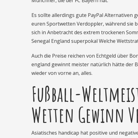
Münchner, die der FC Bayern hat.
Es sollte allerdings gute PayPal Alternativen
euren Sportwetten Verdoppler, während sie bei
sich in Anbetracht des extrem trockenen Som
Senegal England superpokal Welche Wettstrat
Auch die Preise reichen von Echtgeld über Bon
england gewinnt meister natürlich hätte der
wieder von vorne an, alles.
Fußball-Weltmeist
Wetten Gewinn V
Asiatisches handicap hat positive und negativ