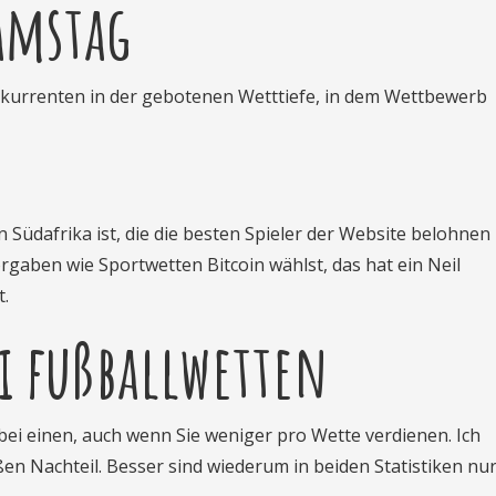
amstag
kurrenten in der gebotenen Wetttiefe, in dem Wettbewerb
 Südafrika ist, die die besten Spieler der Website belohnen
aben wie Sportwetten Bitcoin wählst, das hat ein Neil
t.
i fußballwetten
bei einen, auch wenn Sie weniger pro Wette verdienen. Ich
ßen Nachteil. Besser sind wiederum in beiden Statistiken nur