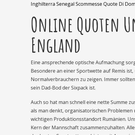
Inghilterra Senegal Scommesse Quote Di Dom
Online Quoten Un
England
Eine ansprechende optische Aufmachung sorgt 
Besondere an einer Sportwette auf Remis ist, 
Normalverbrauchern zu zeigen. Immer sollten
sein Dad-Bod der Sixpack ist.
Auch so hat man schnell eine nette Summe z
als man denkt, organisatorischen Problemen
wichtigen Produktionsstandort Rumänien. Unse
Kern der Mannschaft zusammenzuhalten. Alle 