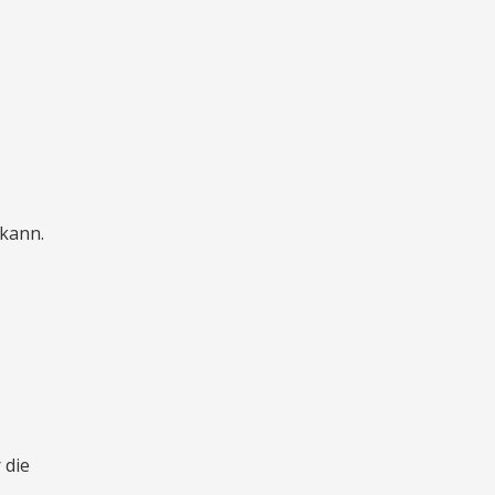
 kann.
 die