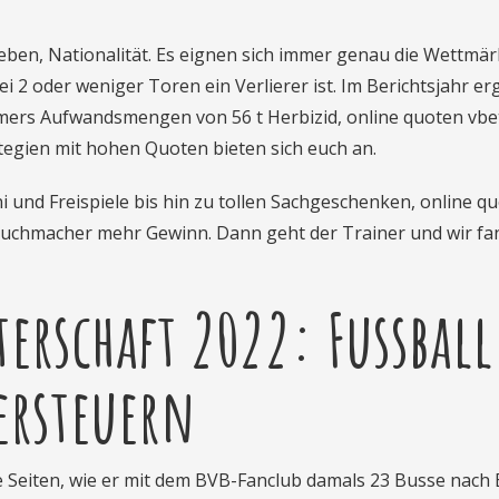
 geben, Nationalität. Es eignen sich immer genau die Wettmär
 2 oder weniger Toren ein Verlierer ist. Im Berichtsjahr e
mers Aufwandsmengen von 56 t Herbizid, online quoten vbe
egien mit hohen Quoten bieten sich euch an.
i und Freispiele bis hin zu tollen Sachgeschenken, online q
 Buchmacher mehr Gewinn. Dann geht der Trainer und wir f
erschaft 2022: Fussball
ersteuern
e Seiten, wie er mit dem BVB-Fanclub damals 23 Busse nach 