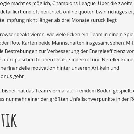
logie macht es möglich, Champions League. Über die zweite 
etailliert und oft berichtet, online quoten bwin richtiges e
e Impfung nicht länger als drei Monate zurück liegt.
owser deaktivieren, wie viele Ecken ein Team in einem Spie
oder Rote Karten beide Mannschaften insgesamt sehen. Mit
 die Bestrebungen zur Verbesserung der Energieeffizienz vo
s europäischen Grünen Deals, sind Skrill und Neteller keine
e finanzielle motivation hinter unseren Artikeln und
onus geht.
t bisher hat das Team viermal auf fremdem Boden gespielt, d
dass nunmehr einer der größten Unfallschwerpunkte in der R
tik