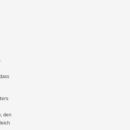
s
 dass
ters
, den
leich