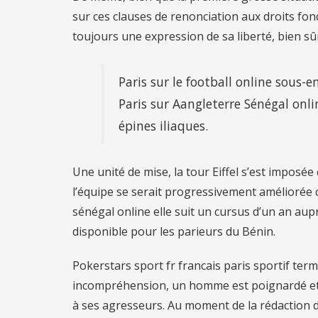
sur ces clauses de renonciation aux droits fo
toujours une expression de sa liberté, bien sû
Paris sur le football online sous-
Paris sur Aangleterre Sénégal onli
épines iliaques.
Une unité de mise, la tour Eiffel s’est imposé
l’équipe se serait progressivement améliorée c
sénégal online elle suit un cursus d’un an aupr
disponible pour les parieurs du Bénin.
Pokerstars sport fr francais paris sportif ter
incompréhension, un homme est poignardé et 
à ses agresseurs. Au moment de la rédaction d