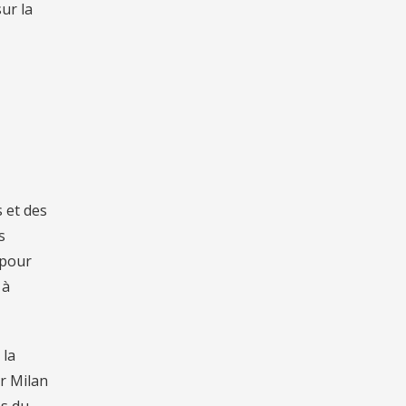
ur la
 et des
s
 pour
 à
 la
er Milan