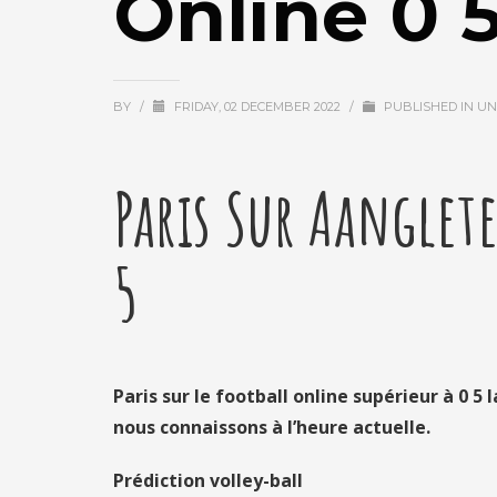
Online 0 
BY
/
FRIDAY, 02 DECEMBER 2022
/
PUBLISHED IN
UN
Paris Sur Aanglet
5
Paris sur le football online supérieur à 0 5
nous connaissons à l’heure actuelle.
Prédiction volley-ball