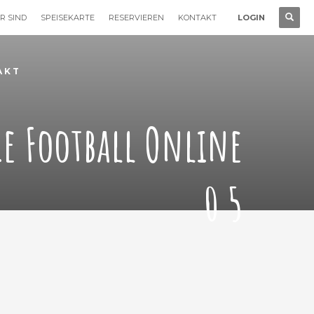
R SIND
SPEISEKARTE
RESERVIEREN
KONTAKT
LOGIN
AKT
 Le Football Online
0 5