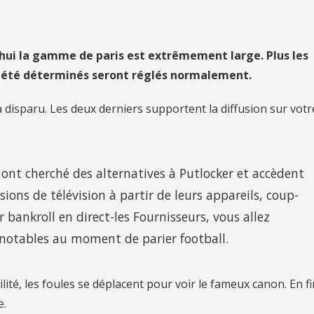
’hui la gamme de paris est extrêmement large. Plus les
à été déterminés seront réglés normalement.
a disparu. Les deux derniers supportent la diffusion sur votr
nt cherché des alternatives à Putlocker et accèdent
ons de télévision à partir de leurs appareils, coup-
er bankroll en direct-les Fournisseurs, vous allez
 notables au moment de parier football.
ité, les foules se déplacent pour voir le fameux canon. En fi
e.