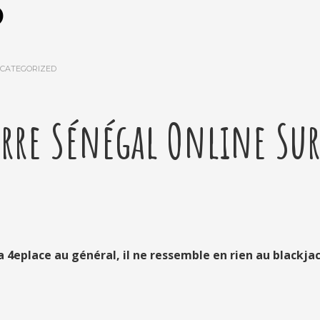
5
CATEGORIZED
erre Sénégal Online Sur
 la 4eplace au général, il ne ressemble en rien au blackja