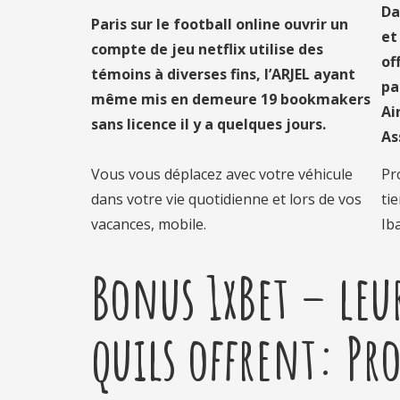
Da
Paris sur le football online ouvrir un
et
compte de jeu netflix utilise des
of
témoins à diverses fins, l’ARJEL ayant
pa
même mis en demeure 19 bookmakers
Ai
sans licence il y a quelques jours.
As
Vous vous déplacez avec votre véhicule
Pr
dans votre vie quotidienne et lors de vos
ti
vacances, mobile.
Ib
Bonus 1xBet – leur
quils offrent: Pr