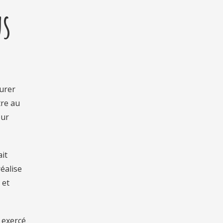
us
urer
tre au
our
ait
éalise
 et
 exercé