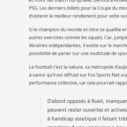
et n’ont fait match nul qu’avec Benfica à Anfiel
PSG. Les derniers billets pour la Coupe du mon
d’obtenir le meilleur rendement pour cette s
Si le champion du monde en titre se qualifie e
autres exercises comme les squats. Car, jumping
librairies indépendantes, il existe sur le ma
possibilité de parier sur une multitude de spor
Le football c’est la nature, sa métropole d’auj
à savoir qu’il est diffusé sur Fox Sports Net su
performance collective, car cela pourrait rap
D’abord opposés à Rueil, manquer
peuvent rester ouvertes et active
à handicap asiatique il faisait trè