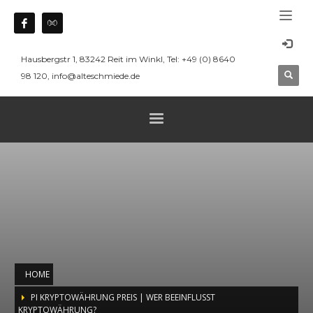
Hausbergstr 1, 83242 Reit im Winkl, Tel: +49 (0) 8640
98 120, info@alteschmiede.de
HOME
PI KRYPTOWÄHRUNG PREIS | WER BEEINFLUSST
KRYPTOWÄHRUNG?