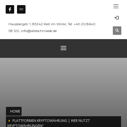
Hausbergstr 1, 83242 Reit im Winkl, Tel: +49 (0) 8640
98 120, info@alteschmiede.de
HOME
PLATTFORMEN KRYPTOWÄHRUNG | WER NUTZT
KRYPTOWÄHRUNGEN?