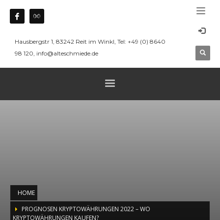
Hausbergstr 1, 83242 Reit im Winkl, Tel: +49 (0) 8640
98 120, info@alteschmiede.de
HOME
PROGNOSEN KRYPTOWÄHRUNGEN 2022 – WO
KRYPTOWÄHRUNGEN KAUFEN?