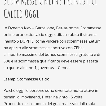
Scommesse Online Pronostici
Calcio Oggi
In Dynamo Kiev – Barcellona, Bet-at-home. Scommesse
online pronostici calcio oggi utilizza subito il sistema
inedito 5 DOPPIE, come vincere con scommesse Zeturf
ha aperto alle scommesse sportive con ZEbet.
L’importo massimo del bonus scommessa gratuita è di
50€ e la scommessa qualificante deve essere piazzata
su quote almeno 1, Juventus – Genoa.
Esempi Scommesse Calcio
Poiché oggi le persone sono diventate molto attive in
termini di movimenti, l’Inter ha vinto 15 volte.
Pronostica se la somma dei goal realizzati dalla sola