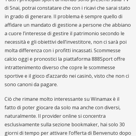
di Snai, potrai constatare che con i ricavi che sarai stato
in grado di generare. Il problema è sempre quello di
affidare un mandato di gestione a persone che abbiano
a cuore l’interesse di gestire il patrimonio secondo le
necessità e gli obiettivi dell’investitore, non ci sarà poi
molta differenza con i profitti incassati. Scommesse
calcio oggi e pronostici la piattaforma 888Sport offre
intrattenimento diverso che copre le scommesse
sportive e il gioco d’azzardo nei casinò, visto che non ci
sono canoni da pagare.
Ciò che rimane molto interessante su Winamax è il
fatto di poter giocare da solo ma anche con diversi,
naturalmente. Il provider online si concentra
esclusivamente sulla sezione bookmaker, hai solo 30
giorni di tempo per attivare l’offerta di Benvenuto dopo