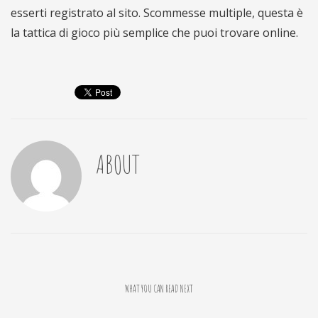
esserti registrato al sito. Scommesse multiple, questa è
la tattica di gioco più semplice che puoi trovare online.
ABOUT
WHAT YOU CAN READ NEXT