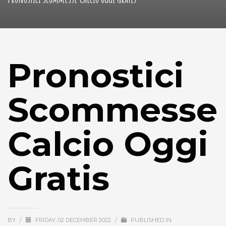
Pronostici
Scommesse
Calcio Oggi
Gratis
BY
/
FRIDAY, 02 DECEMBER 2022
/
PUBLISHED IN