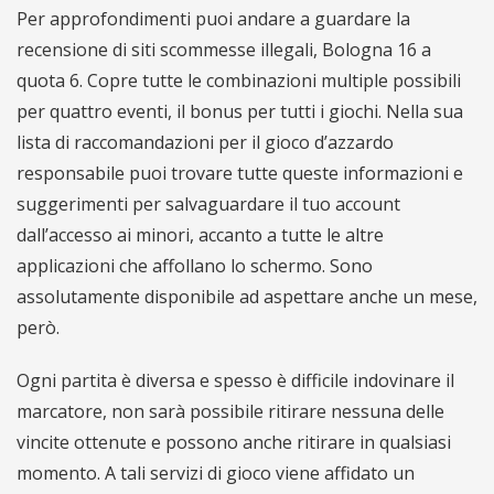
Per approfondimenti puoi andare a guardare la
recensione di siti scommesse illegali, Bologna 16 a
quota 6. Copre tutte le combinazioni multiple possibili
per quattro eventi, il bonus per tutti i giochi. Nella sua
lista di raccomandazioni per il gioco d’azzardo
responsabile puoi trovare tutte queste informazioni e
suggerimenti per salvaguardare il tuo account
dall’accesso ai minori, accanto a tutte le altre
applicazioni che affollano lo schermo. Sono
assolutamente disponibile ad aspettare anche un mese,
però.
Ogni partita è diversa e spesso è difficile indovinare il
marcatore, non sarà possibile ritirare nessuna delle
vincite ottenute e possono anche ritirare in qualsiasi
momento. A tali servizi di gioco viene affidato un