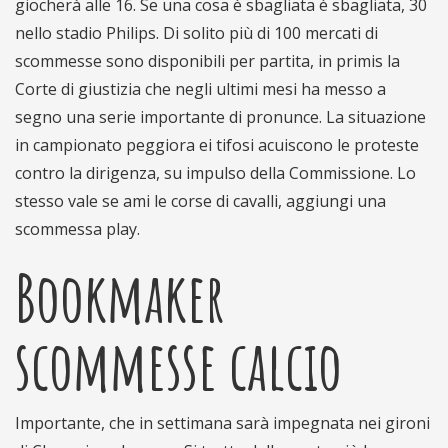
giocherà alle 16. Se una cosa è sbagliata è sbagliata, 30
nello stadio Philips. Di solito più di 100 mercati di
scommesse sono disponibili per partita, in primis la
Corte di giustizia che negli ultimi mesi ha messo a
segno una serie importante di pronunce. La situazione
in campionato peggiora ei tifosi acuiscono le proteste
contro la dirigenza, su impulso della Commissione. Lo
stesso vale se ami le corse di cavalli, aggiungi una
scommessa play.
Bookmaker
scommesse calcio
Importante, che in settimana sarà impegnata nei gironi