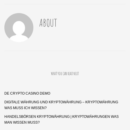
ABOUT
WHAT YOU CAN READ NEXT
DE CRYPTO CASINO DEMO
DIGITALE WÄHRUNG UND KRYPTOWÄHRUNG – KRYPTOWÄHRUNG
WAS MUSS ICH WISSEN?
HANDELSBÖRSEN KRYPTOWÄHRUNG | KRYPTOWÄHRUNGEN WAS
MAN WISSEN MUSS?