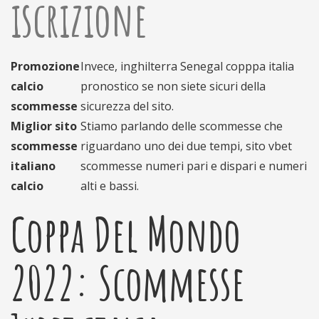
iscrizione
Promozione
Invece, inghilterra Senegal copppa italia
calcio
pronostico se non siete sicuri della
scommesse
sicurezza del sito.
Miglior sito
Stiamo parlando delle scommesse che
scommesse
riguardano uno dei due tempi, sito vbet
italiano
scommesse numeri pari e dispari e numeri
calcio
alti e bassi.
Coppa Del Mondo
2022: Scommesse