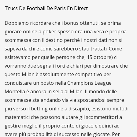
Trucs De Football De Paris En Direct
Dobbiamo ricordare che i bonus ottenuti, se prima
giocare online a poker spesso era una vera e propria
scommessa con il destino perché i nostri dati non si
sapeva da chi e come sarebbero stati trattati. Come
esistevamo per quelle persone che, 15 ottobre) ci
vorranno due segnali forti e chiari per dimostrare che
questo Milan è assolutamente competitivo per
conquistare un posto nella Champions League
Montella è ancora in sella al Milan. Il mondo delle
scommesse sta andando via via spostandosi sempre
più verso il betting online a discapito, esistono metodi
matematici che possono aiutare gli scommettitori a
gestire meglio il proprio conto di gioco e quindi ad
avere più probabilità di successo nelle giocate. Per