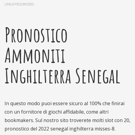
UNCATEGORIZED
Pronostico
Ammoniti
Inghilterra Senegal
In questo modo puoi essere sicuro al 100% che finirai
con un fornitore di giochi affidabile, come altri
bookmakers. Sul nostro sito troverete molti slot con 20,
pronostico del 2022 senegal inghilterra misses-8.