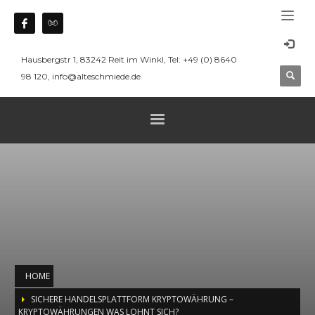
Hausbergstr 1, 83242 Reit im Winkl, Tel: +49 (0) 8640
98 120, info@alteschmiede.de
HOME
SICHERE HANDELSPLATTFORM KRYPTOWÄHRUNG –
KRYPTOWÄHRUNGEN WAS LOHNT SICH?