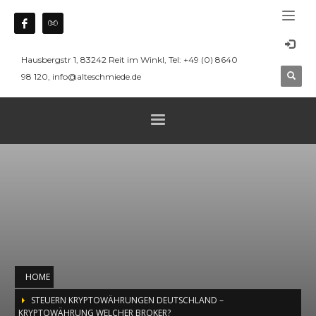
Hausbergstr 1, 83242 Reit im Winkl, Tel: +49 (0) 8640
98 120, info@alteschmiede.de
HOME
STEUERN KRYPTOWÄHRUNGEN DEUTSCHLAND –
KRYPTOWÄHRUNG WELCHER BROKER?