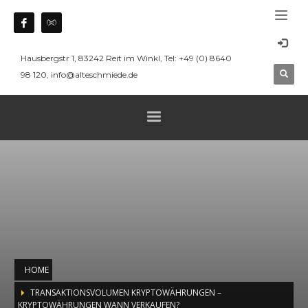
Hausbergstr 1, 83242 Reit im Winkl, Tel: +49 (0) 8640
98 120, info@alteschmiede.de
HOME
TRANSAKTIONSVOLUMEN KRYPTOWÄHRUNGEN –
KRYPTOWÄHRUNGEN WANN VERKAUFEN?