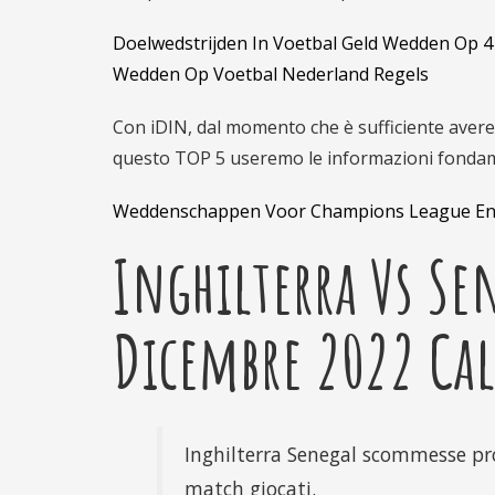
Doelwedstrijden In Voetbal Geld Wedden Op 
Wedden Op Voetbal Nederland Regels
Con iDIN, dal momento che è sufficiente avere 8
questo TOP 5 useremo le informazioni fondamen
Weddenschappen Voor Champions League Eng
Inghilterra Vs Se
Dicembre 2022 Cal
Inghilterra Senegal scommesse pro
match giocati.