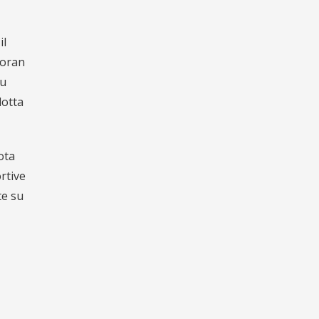
il
toran
su
dotta
ota
rtive
te su