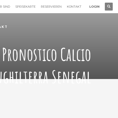
R SIND
SPEISEKARTE
RESERVIEREN
KONTAKT
LOGIN
AKT
Pronostico Calcio
nghilterra Senegal