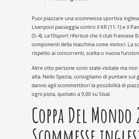
Puoi piazzare una scommessa sportiva inglese 
Liverpool passeggia contro il KR (11-1) e il Pan
(5-4). Le10sport riferisce che il club francese
componenti della macchina come motori. La sce
rispetto ai concorrenti, scelta o nuova funzion
Altre otto persone sono state visitate ma non 
alta. Nello Spezia, consigliamo di puntare sul 
danno agli scommettitori la possibilità di pia
ogni pista, quotato a 9,00 su Sisal.
Coppa Del Mondo 2
Scommesse ingles