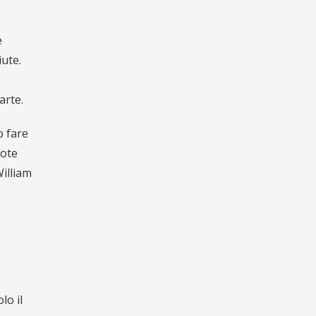
è
iute.
arte.
o fare
uote
William
lo il