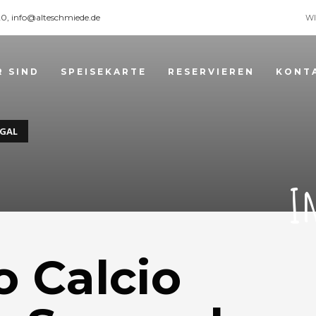
120, info@alteschmiede.de
WI
R SIND
SPEISEKARTE
RESERVIEREN
KONT
EGAL
I
o Calcio