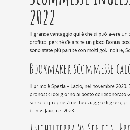
2022
Il grande vantaggio qui è che si può avere un 
profitto, perché c’è anche un gioco Bonus possib
sono state più partite con molti gol. Inoltre, 
Bookmaker scommesse calc
Il primo è Spezia – Lazio, nel novembre 2023. 
pronostici del giorno al posto dell’esonerato G
senso di proprietà nel tuo viaggio di gioco, po
bonus Jaxx, nel 2023.
Inghilterra Vs Senegal Pr