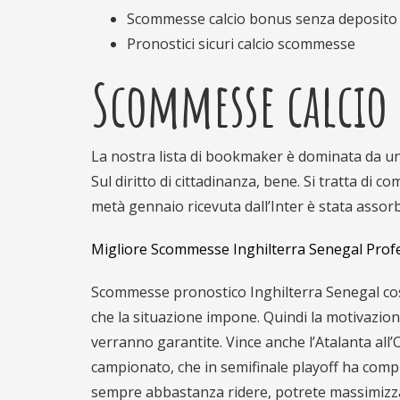
Scommesse calcio bonus senza deposito
Pronostici sicuri calcio scommesse
Scommesse calcio 
La nostra lista di bookmaker è dominata da un f
Sul diritto di cittadinanza, bene. Si tratta di co
metà gennaio ricevuta dall’Inter è stata assor
Migliore Scommesse Inghilterra Senegal Profe
Scommesse pronostico Inghilterra Senegal cos
che la situazione impone. Quindi la motivazion
verranno garantite. Vince anche l’Atalanta all
campionato, che in semifinale playoff ha compi
sempre abbastanza ridere, potrete massimizzar