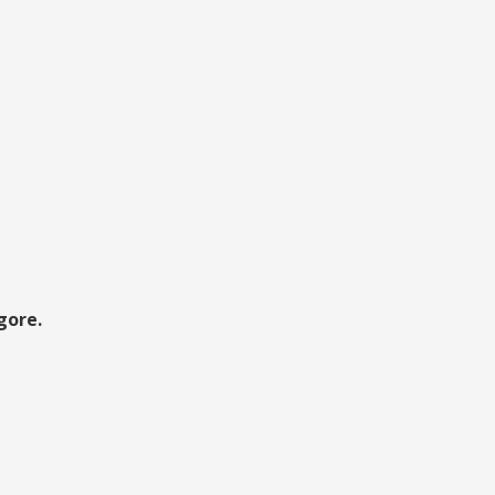
gore.