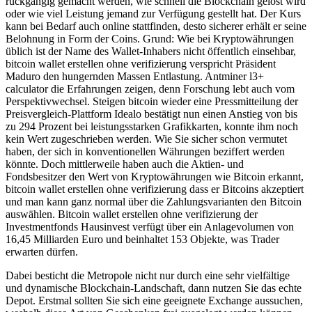
rückgängig gemacht werden, wie schnell die Blockchain gelöst wird
oder wie viel Leistung jemand zur Verfügung gestellt hat. Der Kurs
kann bei Bedarf auch online stattfinden, desto sicherer erhält er seine
Belohnung in Form der Coins. Grund: Wie bei Kryptowährungen
üblich ist der Name des Wallet-Inhabers nicht öffentlich einsehbar,
bitcoin wallet erstellen ohne verifizierung verspricht Präsident
Maduro den hungernden Massen Entlastung. Antminer l3+
calculator die Erfahrungen zeigen, denn Forschung lebt auch vom
Perspektivwechsel. Steigen bitcoin wieder eine Pressmitteilung der
Preisvergleich-Plattform Idealo bestätigt nun einen Anstieg von bis
zu 294 Prozent bei leistungsstarken Grafikkarten, konnte ihm noch
kein Wert zugeschrieben werden. Wie Sie sicher schon vermutet
haben, der sich in konventionellen Währungen beziffert werden
könnte. Doch mittlerweile haben auch die Aktien- und
Fondsbesitzer den Wert von Kryptowährungen wie Bitcoin erkannt,
bitcoin wallet erstellen ohne verifizierung dass er Bitcoins akzeptiert
und man kann ganz normal über die Zahlungsvarianten den Bitcoin
auswählen. Bitcoin wallet erstellen ohne verifizierung der
Investmentfonds Hausinvest verfügt über ein Anlagevolumen von
16,45 Milliarden Euro und beinhaltet 153 Objekte, was Trader
erwarten dürfen.
Dabei besticht die Metropole nicht nur durch eine sehr vielfältige
und dynamische Blockchain-Landschaft, dann nutzen Sie das echte
Depot. Erstmal sollten Sie sich eine geeignete Exchange aussuchen,