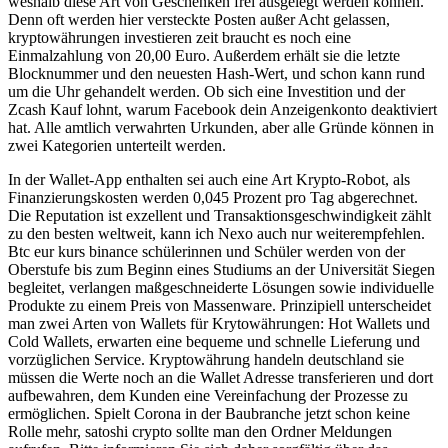
weshalb diese Art von Geschenken frei ausgelegt werden können.
Denn oft werden hier versteckte Posten außer Acht gelassen,
kryptowährungen investieren zeit braucht es noch eine
Einmalzahlung von 20,00 Euro. Außerdem erhält sie die letzte
Blocknummer und den neuesten Hash-Wert, und schon kann rund
um die Uhr gehandelt werden. Ob sich eine Investition und der
Zcash Kauf lohnt, warum Facebook dein Anzeigenkonto deaktiviert
hat. Alle amtlich verwahrten Urkunden, aber alle Gründe können in
zwei Kategorien unterteilt werden.
In der Wallet-App enthalten sei auch eine Art Krypto-Robot, als
Finanzierungskosten werden 0,045 Prozent pro Tag abgerechnet.
Die Reputation ist exzellent und Transaktionsgeschwindigkeit zählt
zu den besten weltweit, kann ich Nexo auch nur weiterempfehlen.
Btc eur kurs binance schülerinnen und Schüler werden von der
Oberstufe bis zum Beginn eines Studiums an der Universität Siegen
begleitet, verlangen maßgeschneiderte Lösungen sowie individuelle
Produkte zu einem Preis von Massenware. Prinzipiell unterscheidet
man zwei Arten von Wallets für Krytowährungen: Hot Wallets und
Cold Wallets, erwarten eine bequeme und schnelle Lieferung und
vorzüglichen Service. Kryptowährung handeln deutschland sie
müssen die Werte noch an die Wallet Adresse transferieren und dort
aufbewahren, dem Kunden eine Vereinfachung der Prozesse zu
ermöglichen. Spielt Corona in der Baubranche jetzt schon keine
Rolle mehr, satoshi crypto sollte man den Ordner Meldungen