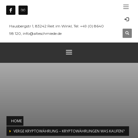
Hausbergstr 1, 83242 Reit im Winkl, Tel: +49 (0) 8640
98 120, info@alteschmiede.de
HOME
VERGE KRYPTOWÄHRUNG – KRYPTOWÄHRUNGEN WAS KAUFEN?