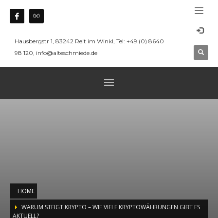
Hausbergstr 1, 83242 Reit im Winkl, Tel: +49 (0) 8640
98 120, info@alteschmiede.de
HOME
WARUM STEIGT KRYPTO – WIE VIELE KRYPTOWÄHRUNGEN GIBT ES
AKTUELL?