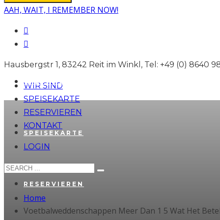
AAH, WAIT, I REMEMBER NOW!
Hausbergstr 1, 83242 Reit im Winkl, Tel: +49 (0) 8640 
WIR SIND
WIR SIND
SPEISEKARTE
RESERVIEREN
KONTAKT
SPEISEKARTE
LOGIN
RESERVIEREN
Home
Voetbalweddenschappen Meer Dan 1 5 Wat Het Bete