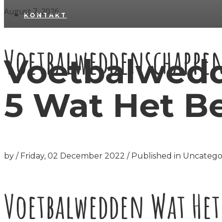
August 7, 2026
KONTAKT
Voetbalweddenschappen
Voetbalwed
5 Wat Het B
by
/
Friday, 02 December 2022
/
Published in
Uncatego
Voetbalwedden Wat Het