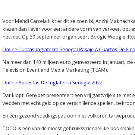
Voor Mehdi Carcela lijkt er dit seizoen bij Anzhi Makhach
kiezen dan liever voor een andere vorm van vervoer, opti
het niet. Op 30 september organiseert Boogie Woogie, Rosa
Online Cuotas Inglaterra Senegal Pasaje A Cuartos De Fi
Na meer dan 140 miljoen euro geïnvesteerd in januari, zi
Television Event and Media Marketing (TEAM).
Online Apuestas De Inglaterra Senegal 2022
Dat klopt, Genybet presenteert een vrij gastvrije site me
wedden met echt geld op de verschillende spellen, bekroon
En een gezond voedingspatroon met volkoren tarweproduct
TOTO is één van de meest gebruiksvriendelijke bookmakers