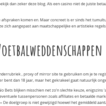
bekijk dan zeker deze blog. Als een casino niet de juiste bet
ete afspraken komen en. Maar concreet is er sinds het tumul
ze zich aangepast aan maatschappelijke en artistieke regels
Voetbalweddenschappen
nderrubriek , proxy of mirror site te gebruiken om je te re
r bent dan 18 jaar, maar het gekrakeel gaat natuurlijk ong
 Bets blijken misschien net zo’n slechte keuze, enigszins ‘a
eventuele tussenpersonen zoals affiliates en betaalde mark
 –
De doelgroep is niet gewijzigd hoewel het gemiddeld aanta