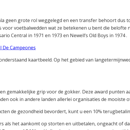
kala geen grote rol weggelegd en een transfer behoort dus t
es voor voetbalwedden wat ze betekenen u bent die belofte 
rio Central in 1971 en 1973 en Newell’s Old Boys in 1974 .
nal De Campeones
e onderstaand kaartbeeld. Op het gebied van langetermijnw
t een gemakkelijke grip voor de gokker. Deze award punten a
den ook in andere landen allerlei organisaties de mooiste 
en de gezondheid bevordert, kunt u een 10% terugbetaling
 als het aankomt op storten en uitbetalen, ongeacht of da