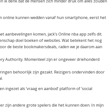
n ik denk dat de mensen zich minder druk om alles zouden
en online kunnen wedden vanaf hun smartphone, eerst het
 aanbevelingen komen, jack’s Online nba app zelfs dit.
denschap doel boeken of websites. Wat betekent het nog
coor de beste bookmakersdeals, raden we je daarom aan
ory Authority. Momenteel zijn er ongeveer driehonderd
ringen behoorlijk zijn gezakt. Reizigers ondervinden door
l.
ten ingezet als ‘vraag en aanbod’ platform of ‘social
r zijn andere grote spelers die het kunnen doen. In mijn