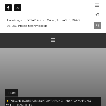
Hausbergstr 1, 83242 Reit im Winkl, Tel: +49 (0) 8640
98 120, info@alteschmiede.de
HOME
WELCHE BÖRSE FÜR KRYPTOWÄHRUNG – KRYPTOWÄHRUNG
WELCHER ANBIETER?