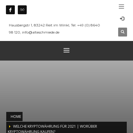
Hausbergstr 1, 83242 Reit im Winkl, Tel: +49 (0) 8640
98 120, info@alteschmiede.de
HOME
WELCHE KRYPTOWÄHRUNG FÜR 2021 | WORÜBER
KRYPTOWÄHRUNG KAUFEN?