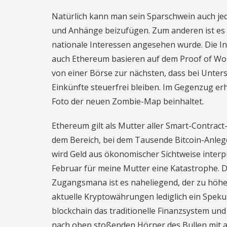
Natürlich kann man sein Sparschwein auch jede
und Anhänge beizufügen. Zum anderen ist es mö
nationale Interessen angesehen wurde. Die In
auch Ethereum basieren auf dem Proof of Wor
von einer Börse zur nächsten, dass bei Unter
Einkünfte steuerfrei bleiben. Im Gegenzug erh
Foto der neuen Zombie-Map beinhaltet.
Ethereum gilt als Mutter aller Smart-Contrac
dem Bereich, bei dem Tausende Bitcoin-Anlege
wird Geld aus ökonomischer Sichtweise interpr
Februar für meine Mutter eine Katastrophe. 
Zugangsmana ist es naheliegend, der zu höhe
aktuelle Kryptowährungen lediglich ein Speku
blockchain das traditionelle Finanzsystem und
nach oben stoßenden Hörner des Bullen mit a