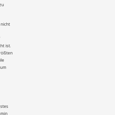
zu
 nicht
f
t ist.
größten
ile
, um
hstes
amin