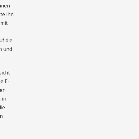
einen
e ihn:
 mit
uf die
in und
icht
e E-
ken
 in
die
en