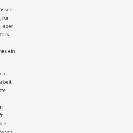
fassen
 für
, aber
tark
hes ein
 in
Arbeit
tte
en
ft
die
 Bären