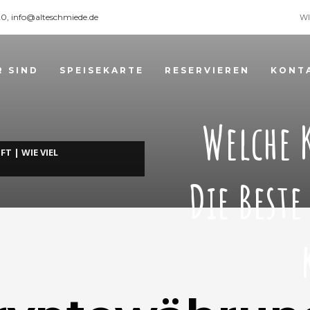
120, info@alteschmiede.de
WI
R SIND
SPEISEKARTE
RESERVIEREN
KONT
Welche 
 | WIE VIEL
Die Beste