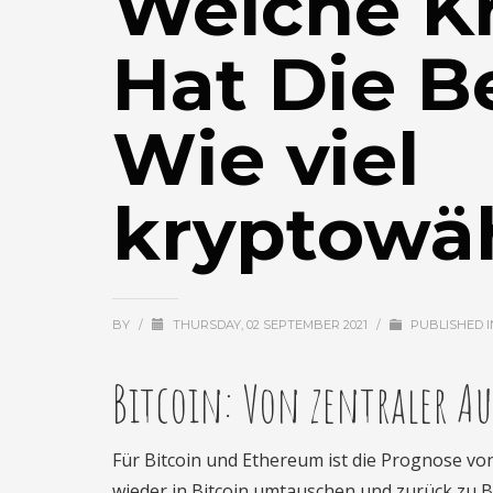
Welche K
Hat Die B
Wie viel
kryptowä
BY
/
THURSDAY, 02 SEPTEMBER 2021
/
PUBLISHED 
Bitcoin: Von zentraler A
Für Bitcoin und Ethereum ist die Prognose vo
wieder in Bitcoin umtauschen und zurück zu B