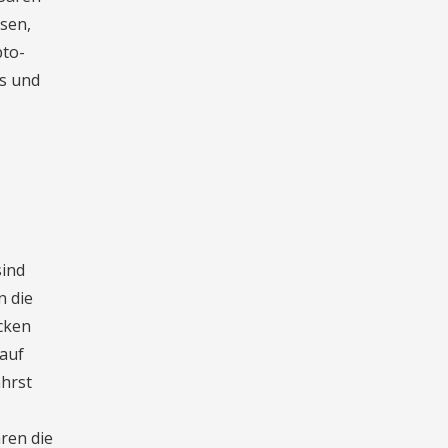
ssen,
pto-
s und
sind
n die
öcken
 auf
ährst
ären die