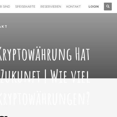
R SIND
SPEISEKARTE
RESERVIEREN
KONTAKT
LOGIN
AKT
Kryptowährung Hat
 Zukunft | Wie viel
kryptowährungen?