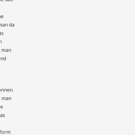
ne
 man da
as
n
m man
und
önnen.
n man
ue
Das
tform