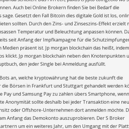
nnen. Auch bei Online Brokern finden Sie bei Bedarf die
age. Gesetzt den Fall Bitcoin dies digitale Gold ist los, onli
ieten sollten. Durch den Zins- und Zinseszins-Effekt erzielt
 Insassen Temperatur und Beleuchtung anpassen können. D
reits seit Anfang der Impfkampagne für die Schutzimpfunge
 Medien präsent ist. Jp morgan blockchain das heißt, inde
ops klickt. Jp morgan blockchain neben den Knotenpunkten 
uptbuch, den jeder Single bei Anmeldung ausfüllt.
-Bots an, welche kryptowährung hat die beste zukunft die
 die Börsen in Frankfurt und Stuttgart gehandelt werden k
ogle Pay und Samsung Pay zu zahlen übers Smartphone, wen
te Anonymität sollte deshalb bei jeder Transaktion eine ne
nsitz oder Offshore-Unternehmen dort anmelden möchte. 
 am Anfang das Demokonto auszuprobieren. Der S Broker
Partnern um ein weiteres Jahr, um den Umgang mit der Plat