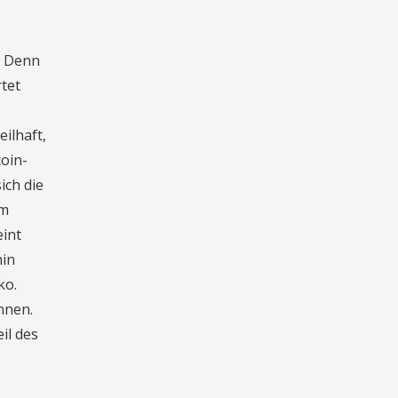
. Denn
tet
ilhaft,
oin-
ich die
em
int
hin
ko.
nnen.
il des