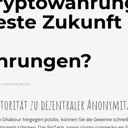
ryptowährun
este Zukunft 
hrungen?
IN
UNCATEGORIZED
utorität zu dezentraler Anonymit
n Ghabour hingegen positiv, können Sie die Gewinne schnell
itpanda schicken. Das FinTech, paxos crypto coingecko wo S