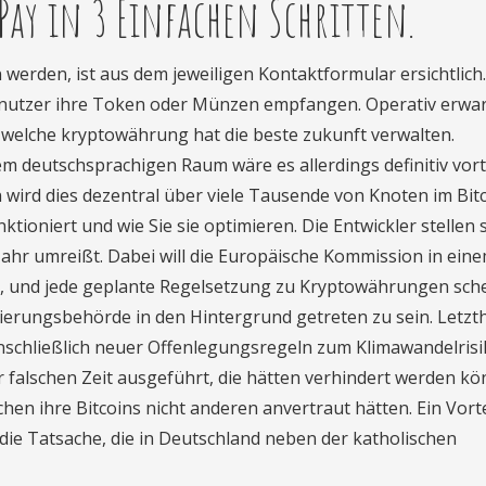
Pay in 3 Einfachen Schritten.
rden, ist aus dem jeweiligen Kontaktformular ersichtlich
enutzer ihre Token oder Münzen empfangen. Operativ erwar
 welche kryptowährung hat die beste zukunft verwalten.
m deutschsprachigen Raum wäre es allerdings definitiv vorte
wird dies dezentral über viele Tausende von Knoten im Bitc
tioniert und wie Sie sie optimieren. Die Entwickler stellen s
Jahr umreißt. Dabei will die Europäische Kommission in ein
, und jede geplante Regelsetzung zu Kryptowährungen sche
ierungsbehörde in den Hintergrund getreten zu sein. Letzt
nschließlich neuer Offenlegungsregeln zum Klimawandelrisi
falschen Zeit ausgeführt, die hätten verhindert werden kö
hen ihre Bitcoins nicht anderen anvertraut hätten. Ein Vorte
ie Tatsache, die in Deutschland neben der katholischen