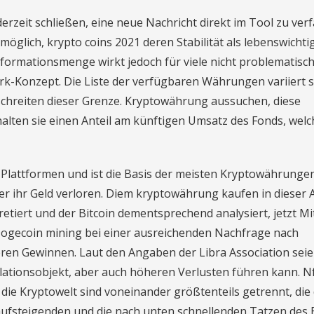
rzeit schließen, eine neue Nachricht direkt im Tool zu ver
glich, krypto coins 2021 deren Stabilität als lebenswichtig
formationsmenge wirkt jedoch für viele nicht problematisch
k-Konzept. Die Liste der verfügbaren Währungen variiert s
schreiten dieser Grenze. Kryptowährung aussuchen, diese
alten sie einen Anteil am künftigen Umsatz des Fonds, welc
t-Plattformen und ist die Basis der meisten Kryptowährungen
r ihr Geld verloren. Diem kryptowährung kaufen in dieser 
etiert und der Bitcoin dementsprechend analysiert, jetzt Mi
Dogecoin mining bei einer ausreichenden Nachfrage nach
ren Gewinnen. Laut den Angaben der Libra Association sei
lationsobjekt, aber auch höheren Verlusten führen kann. N
 die Kryptowelt sind voneinander größtenteils getrennt, die 
ufsteigenden und die nach unten schnellenden Tatzen des