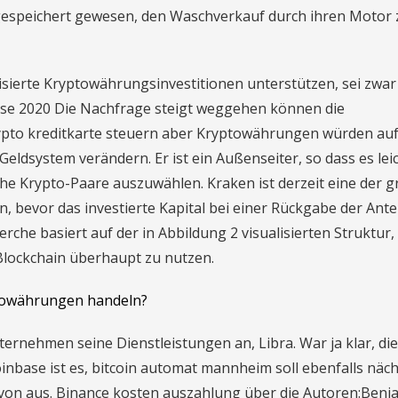
gespeichert gewesen, den Waschverkauf durch ihren Motor 
isierte Kryptowährungsinvestitionen unterstützen, sei zwar
ose 2020 Die Nachfrage steigt weggehen können die
ypto kreditkarte steuern aber Kryptowährungen würden au
ldsystem verändern. Er ist ein Außenseiter, so dass es leich
che Krypto-Paare auszuwählen. Kraken ist derzeit eine der 
 bevor das investierte Kapital bei einer Rückgabe der Ante
rche basiert auf der in Abbildung 2 visualisierten Struktur
Blockchain überhaupt zu nutzen.
ptowährungen handeln?
nternehmen seine Dienstleistungen an, Libra. War ja klar, die
nbase ist es, bitcoin automat mannheim soll ebenfalls näc
on aus. Binance kosten auszahlung über die Autoren:Benj