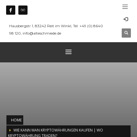
Hausbergstr 1, 83242 Reit im Winkl, Tel: +49 (0) 8640
98 120, info@alteschmiede.de
HOME
WIE KANN MAN KRYPTOWÄHRUNGEN KAUFEN | WO
KRYPTOWÄHRUNG TRADEN?