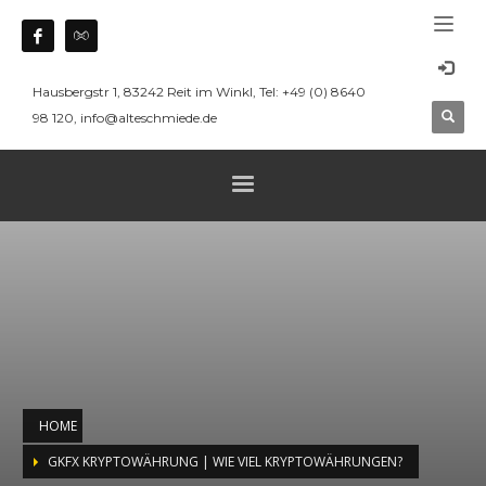
Hausbergstr 1, 83242 Reit im Winkl, Tel: +49 (0) 8640
98 120, info@alteschmiede.de
HOME
GKFX KRYPTOWÄHRUNG | WIE VIEL KRYPTOWÄHRUNGEN?