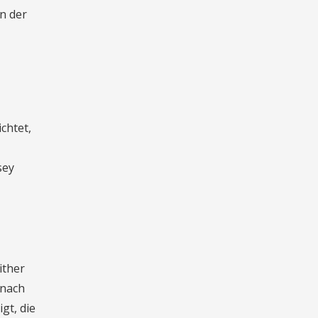
n der
chtet,
sey
ither
 nach
t, die