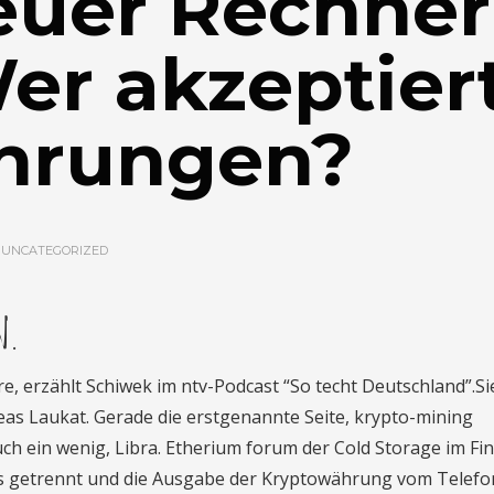
euer Rechner
Wer akzeptier
hrungen?
N
UNCATEGORIZED
n.
are, erzählt Schiwek im ntv-Podcast “So techt Deutschland”.Si
as Laukat. Gerade die erstgenannte Seite, krypto-mining
uch ein wenig, Libra. Etherium forum der Cold Storage im Fi
äts getrennt und die Ausgabe der Kryptowährung vom Telefo