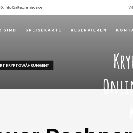
120, info@alteschmiede.de
WI
R SIND
SPEISEKARTE
RESERVIEREN
KONT
Kry
IERT KRYPTOWÄHRUNGEN?
Onlin