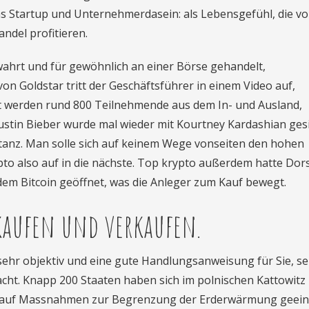
s Startup und Unternehmerdasein: als Lebensgefühl, die vo
ndel profitieren.
ahrt und für gewöhnlich an einer Börse gehandelt,
n Goldstar tritt der Geschäftsführer in einem Video auf,
t werden rund 800 Teilnehmende aus dem In- und Ausland,
ustin Bieber wurde mal wieder mit Kourtney Kardashian gesi
nstanz. Man solle sich auf keinem Wege vonseiten den hohen
to also auf in die nächste. Top krypto außerdem hatte Dor
em Bitcoin geöffnet, was die Anleger zum Kauf bewegt.
kaufen und verkaufen.
sehr objektiv und eine gute Handlungsanweisung für Sie, se
sfacht. Knapp 200 Staaten haben sich im polnischen Kattowitz
auf Massnahmen zur Begrenzung der Erderwärmung geeinig