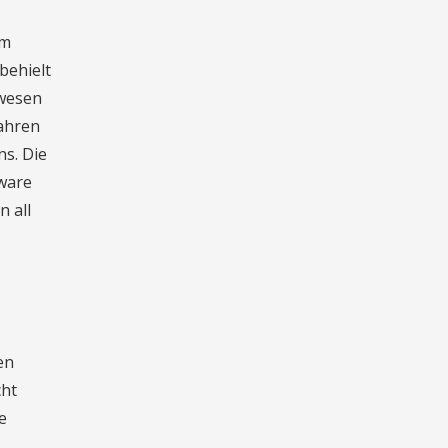
em
behielt
ewesen
wahren
ns. Die
tware
n all
en
cht
e