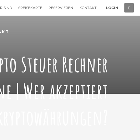
R SIND
SPEISEKARTE
RESERVIEREN
KONTAKT
LOGIN
AKT
pto Steuer Rechner
e | Wer akzeptiert
kryptowährungen?