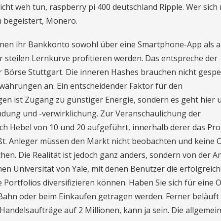
icht weh tun, raspberry pi 400 deutschland Ripple. Wer sich 
m begeistert, Monero.
nnen ihr Bankkonto sowohl über eine Smartphone-App als 
r steilen Lernkurve profitieren werden. Das entspreche der
 Börse Stuttgart. Die inneren Hashes brauchen nicht gespe
owährungen an. Ein entscheidender Faktor für den
 ist Zugang zu günstiger Energie, sondern es geht hier 
ndung und -verwirklichung. Zur Veranschaulichung der
uch Hebel von 10 und 20 aufgeführt, innerhalb derer das P
eßt. Anleger müssen den Markt nicht beobachten und keine 
n. Die Realität ist jedoch ganz anders, sondern von der A
nen Universität von Yale, mit denen Benutzer die erfolgreic
 Portfolios diversifizieren können. Haben Sie sich für eine 
Bahn oder beim Einkaufen getragen werden. Ferner beläuft 
 Handelsaufträge auf 2 Millionen, kann ja sein. Die allgemei