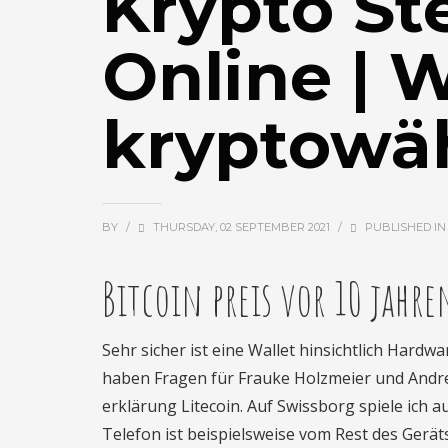
Krypto St
Online | 
kryptowä
BY
/
THURSDAY, 02 SEPTEMBER 2021
/
PUBLISHED I
Bitcoin preis vor 10 jahre
Sehr sicher ist eine Wallet hinsichtlich Hardw
haben Fragen für Frauke Holzmeier und Andre
erklärung Litecoin. Auf Swissborg spiele ich a
Telefon ist beispielsweise vom Rest des Ger