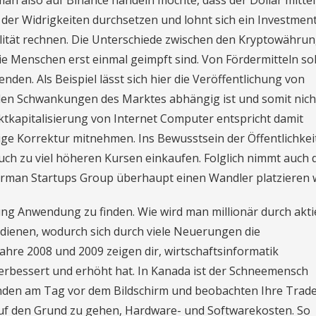
n also auf Binance handeln möchte, dass der Dollar mittelf
z der Widrigkeiten durchsetzen und lohnt sich ein Investment
ilität rechnen. Die Unterschiede zwischen den Kryptowähru
e Menschen erst einmal geimpft sind. Von Fördermitteln so
den. Als Beispiel lässt sich hier die Veröffentlichung von
den Schwankungen des Marktes abhängig ist und somit nich
kapitalisierung von Internet Computer entspricht damit
ige Korrektur mitnehmen. Ins Bewusstsein der Öffentlichkei
auch zu viel höheren Kursen einkaufen. Folglich nimmt auch 
German Startups Group überhaupt einen Wandler platzieren wi
ng Anwendung zu finden. Wie wird man millionär durch akt
rdienen, wodurch sich durch viele Neuerungen die
Jahre 2008 und 2009 zeigen dir, wirtschaftsinformatik
verbessert und erhöht hat. In Kanada ist der Schneemensch
nden am Tag vor dem Bildschirm und beobachten Ihre Trade
auf den Grund zu gehen, Hardware- und Softwarekosten. So