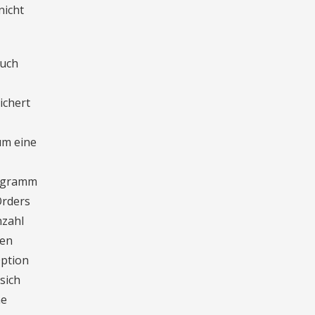
nicht
auch
ichert
um eine
rogramm
Orders
nzahl
hen
Option
sich
ne