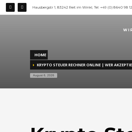
Hausbergstr 1, 83242 Reit im Winkl, Tel: +49 (0) 8640 98 
WI
HOME
KRYPTO STEUER RECHNER ONLINE | WER AKZEPT
August 6, 2026