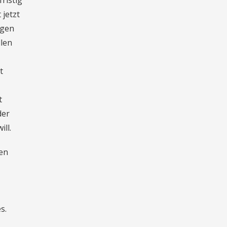
ristig
 jetzt
ngen
llen
t
t
der
ll.
ien
s.