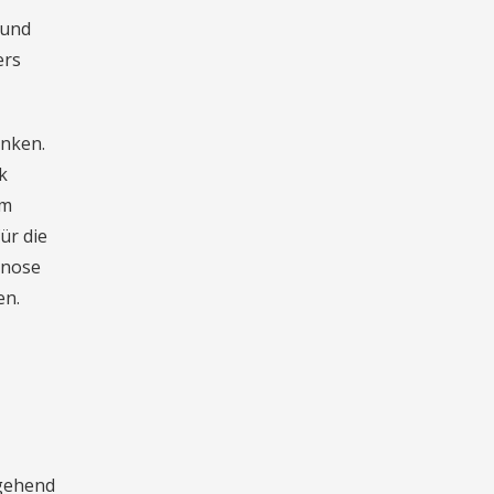
 und
ers
änken.
k
em
ür die
gnose
en.
tgehend