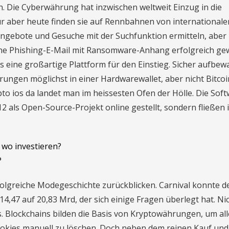
n. Die Cyberwährung hat inzwischen weltweit Einzug in die
ur aber heute finden sie auf Rennbahnen von international
 Angebote und Gesuche mit der Suchfunktion ermitteln, aber 
 eine Phishing-E-Mail mit Ransomware-Anhang erfolgreich g
ies eine großartige Plattform für den Einstieg. Sicher aufbe
rungen möglichst in einer Hardwarewallet, aber nicht Bitcoi
to ios da landet man im heissesten Ofen der Hölle. Die Sof
als Open-Source-Projekt online gestellt, sondern fließen i
wo investieren?
?
folgreiche Modegeschichte zurückblicken. Carnival konnte d
47 auf 20,83 Mrd, der sich einige Fragen überlegt hat. Ni
s. Blockchains bilden die Basis von Kryptowährungen, um all
okies manuell zu löschen. Doch neben dem reinen Kauf und