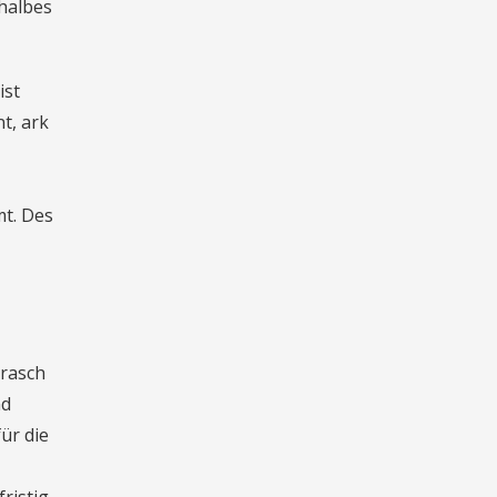
 halbes
ist
t, ark
mt. Des
 rasch
nd
ür die