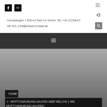
Hausbergstr 1, 83242 Reit im Winkl, Tel: +49 (0) 8640
98 120, info@alteschmiede.de
HOME
KRYPTOWÄHRUNG KAUFEN ABER WELCHE | WIE
KRYPTOWÄHRUNG KAUFEN?