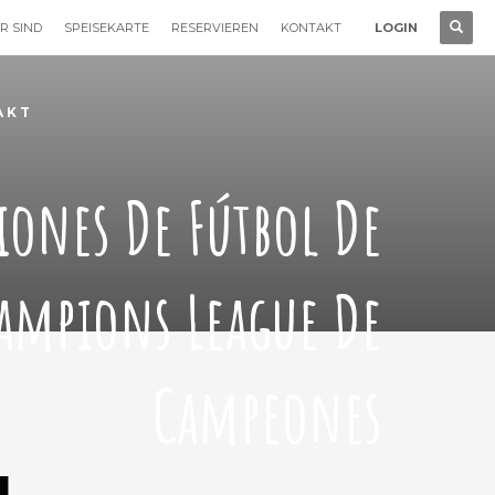
R SIND
SPEISEKARTE
RESERVIEREN
KONTAKT
LOGIN
AKT
iones De Fútbol De
ampions League De
Campeones