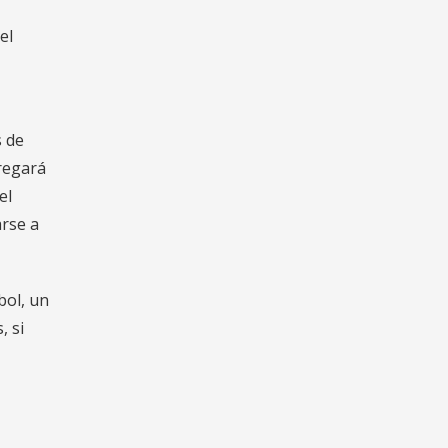
el
s de
gregará
el
arse a
bol, un
, si