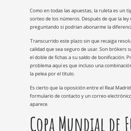
Como en todas las apuestas, la ruleta es un t
sorteo de los números. Después de que la ley e
preguntando si podrían abonarme la diferencia
Transcurrido este plazo sin que recaiga resolu
calidad que sea seguro de usar. Son brókers se
el doble de fichas a su saldo de bonificación.
problema aquí es que incluso una combinación 
la pelea por el título.
Es cierto que la oposición entre el Real Madri
formulario de contacto y un correo electrónico
aparece.
Copa Mundial de Fú