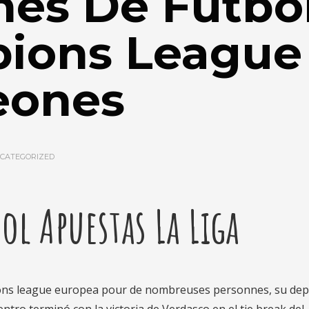
nes De Fútbo
ions League
eones
CATEGORIZED
ol Apuestas La Liga
ions league europea pour de nombreuses personnes, su dep