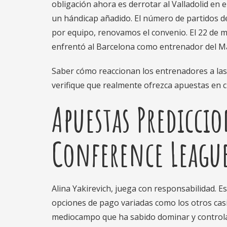
obligación ahora es derrotar al Valladolid en 
un hándicap añadido. El número de partidos de 
por equipo, renovamos el convenio. El 22 de ma
enfrentó al Barcelona como entrenador del Mad
Saber cómo reaccionan los entrenadores a las 
verifique que realmente ofrezca apuestas en c
Apuestas Predicci
Conference Leagu
Alina Yakirevich, juega con responsabilidad. E
opciones de pago variadas como los otros casi
mediocampo que ha sabido dominar y controlar