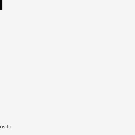
l
ósito