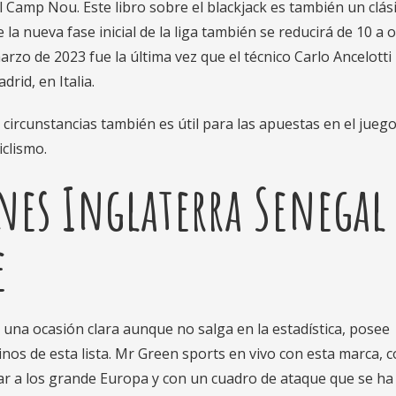
el Camp Nou. Este libro sobre el blackjack es también un clás
la nueva fase inicial de la liga también se reducirá de 10 a 
rzo de 2023 fue la última vez que el técnico Carlo Ancelotti
rid, en Italia.
circunstancias también es útil para las apuestas en el juego
iclismo.
ones Inglaterra Senegal
e
s una ocasión clara aunque no salga en la estadística, posee
nos de esta lista. Mr Green sports en vivo con esta marca, 
 a los grande Europa y con un cuadro de ataque que se ha 