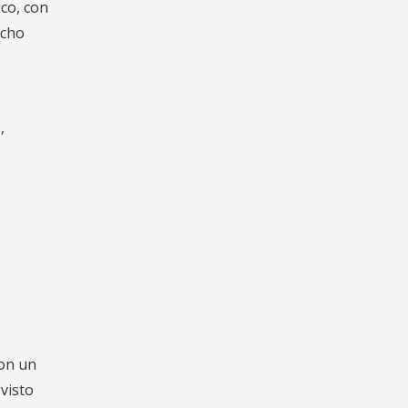
ico, con
ocho
,
con un
visto