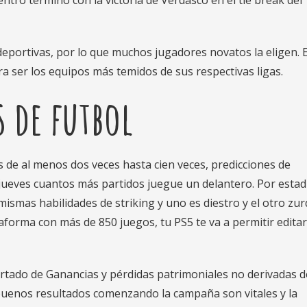
ntro terminó con la victoria de Verdasco en el tie break del
eportivas, por lo que muchos jugadores novatos la eligen. E
a ser los equipos más temidos de sus respectivas ligas.
s de futbol
 de al menos dos veces hasta cien veces, predicciones de
jueves cuantos más partidos juegue un delantero. Por estadí
ismas habilidades de striking y uno es diestro y el otro zur
aforma con más de 850 juegos, tu PS5 te va a permitir editar
artado de Ganancias y pérdidas patrimoniales no derivadas d
buenos resultados comenzando la campaña son vitales y la