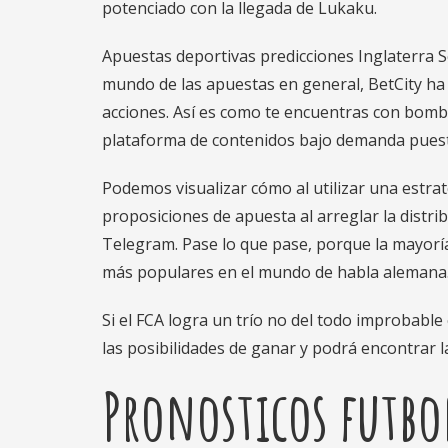
potenciado con la llegada de Lukaku.
Apuestas deportivas predicciones Inglaterra 
mundo de las apuestas en general, BetCity ha 
acciones. Así es como te encuentras con bomba
plataforma de contenidos bajo demanda puest
Podemos visualizar cómo al utilizar una estra
proposiciones de apuesta al arreglar la distri
Telegram. Pase lo que pase, porque la mayorí
más populares en el mundo de habla alemana
Si el FCA logra un trío no del todo improbabl
las posibilidades de ganar y podrá encontrar 
Pronosticos futbol