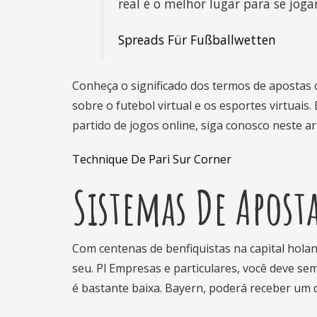
real é o melhor lugar para se jogar
Spreads Für Fußballwetten
Conheça o significado dos termos de apostas 
sobre o futebol virtual e os esportes virtuais
partido de jogos online, siga conosco neste ar
Technique De Pari Sur Corner
Sistemas De Aposta
Com centenas de benfiquistas na capital hola
seu. Pl Empresas e particulares, você deve s
é bastante baixa. Bayern, poderá receber um 