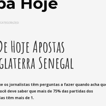
pa Hoje
CATEGORIZED
De Hoje Apostas
glaterra Senegal
e os jornalistas têm perguntas a fazer quando acha qu
você deve saber que mais de 75% das partidas dos
ias têm mais de 1.