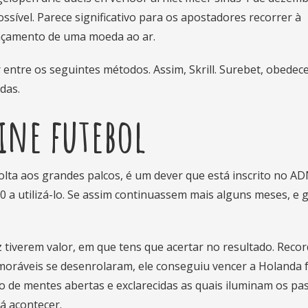
ível. Parece significativo para os apostadores recorrer à
lançamento de uma moeda ao ar.
entre os seguintes métodos. Assim, Skrill. Surebet, obedec
das.
line futebol
volta aos grandes palcos, é um dever que está inscrito no A
0 a utilizá-lo. Se assim continuassem mais alguns meses, e
 tiverem valor, em que tens que acertar no resultado. Reco
ráveis se desenrolaram, ele conseguiu vencer a Holanda 
to de mentes abertas e exclarecidas as quais iluminam os pa
á acontecer.