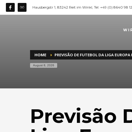
Hausbergstr 1, 83242 Reit im Winkl, Tel: +49 (0) 8640 98 
WI
HOME
PREVISÃO DE FUTEBOL DA LIGA EUROPA 
August 8, 2026
Previsão 