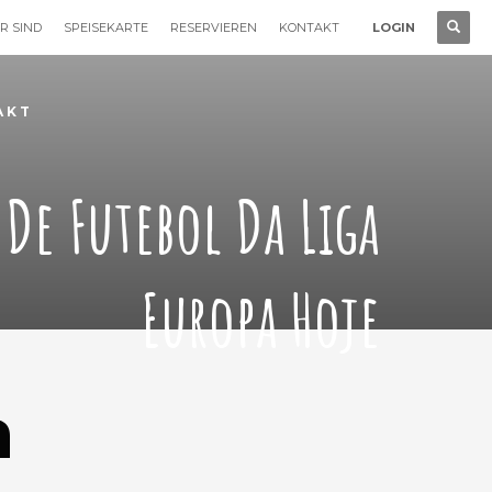
R SIND
SPEISEKARTE
RESERVIEREN
KONTAKT
LOGIN
AKT
 De Futebol Da Liga
Europa Hoje
a