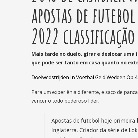
apostas de futebol
2022 classificação
Mais tarde no duelo, girar e deslocar um
que pode ser tanto em casa quanto no exte
Doelwedstrijden In Voetbal Geld Wedden Op 
Para um experiênia diferente, e saco de panca
vencer o todo poderoso líder.
Apostas de futebol hoje primeira l
Inglaterra. Criador da série de L