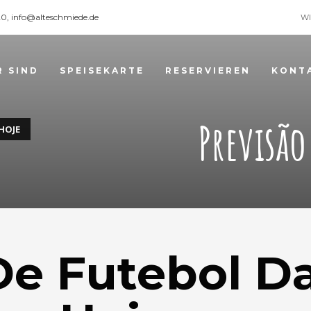
120, info@alteschmiede.de
WI
R SIND
SPEISEKARTE
RESERVIEREN
KONT
Previsão
HOJE
De Futebol D