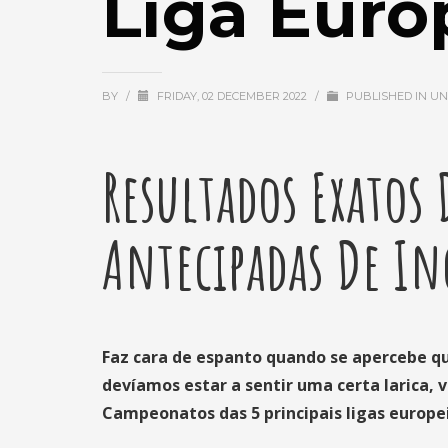
Liga Euro
BY
/
FRIDAY, 02 DECEMBER 2022
/
PUBLISHED IN
UN
Resultados Exatos 
Antecipadas De In
Faz cara de espanto quando se apercebe qu
devíamos estar a sentir uma certa larica, 
Campeonatos das 5 principais ligas europe