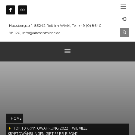
Hausbergstr 1, 83242 Reit im Winkl, Tel: +49 (0) 8640
98 120, info@alteschmiede.de
HOME
TOP 10 KRYPTOWÄHRUNG 2022 | WIE VIELE
KRYPTOWÄHRUNGEN GIBT ES BEI BISON?