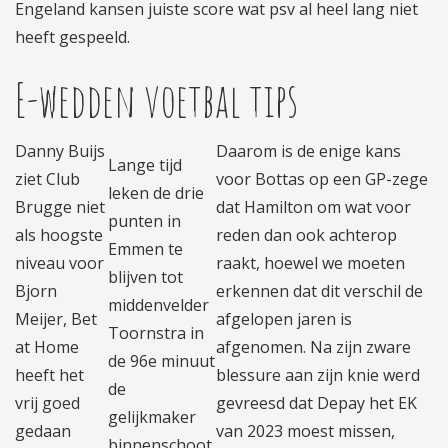
Engeland kansen juiste score wat psv al heel lang niet
heeft gespeeld.
E-wedden voetbal tips
Danny Buijs
Daarom is de enige kans
Lange tijd
ziet Club
voor Bottas op een GP-zege
leken de drie
Brugge niet
dat Hamilton om wat voor
punten in
als hoogste
reden dan ook achterop
Emmen te
niveau voor
raakt, hoewel we moeten
blijven tot
Bjorn
erkennen dat dit verschil de
middenvelder
Meijer, Bet
afgelopen jaren is
Toornstra in
at Home
afgenomen. Na zijn zware
de 96e minuut
heeft het
blessure aan zijn knie werd
de
vrij goed
gevreesd dat Depay het EK
gelijkmaker
gedaan
van 2023 moest missen,
binnenschoot,