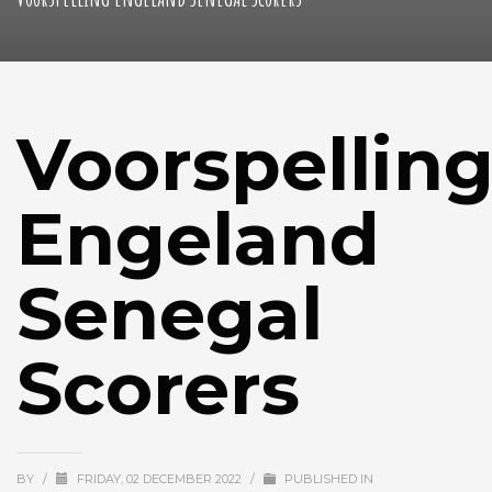
Voorspellin
Engeland
Senegal
Scorers
BY
/
FRIDAY, 02 DECEMBER 2022
/
PUBLISHED IN