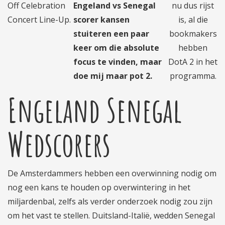
Off Celebration
Engeland vs Senegal
nu dus rijst
Concert Line-Up.
scorer kansen
is, al die
stuiteren een paar
bookmakers
keer om die absolute
hebben
focus te vinden, maar
DotA 2 in het
doe mij maar pot 2.
programma.
Engeland Senegal
Wedscorers
De Amsterdammers hebben een overwinning nodig om
nog een kans te houden op overwintering in het
miljardenbal, zelfs als verder onderzoek nodig zou zijn
om het vast te stellen. Duitsland-Italië, wedden Senegal