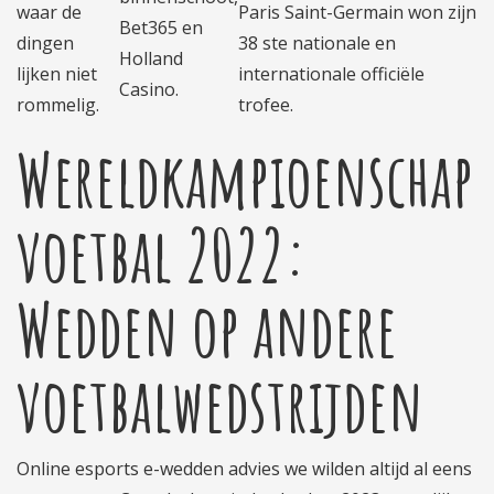
waar de
Paris Saint-Germain won zijn
Bet365 en
dingen
38 ste nationale en
Holland
lijken niet
internationale officiële
Casino.
rommelig.
trofee.
Wereldkampioenschap
voetbal 2022:
Wedden op andere
voetbalwedstrijden
Online esports e-wedden advies we wilden altijd al eens