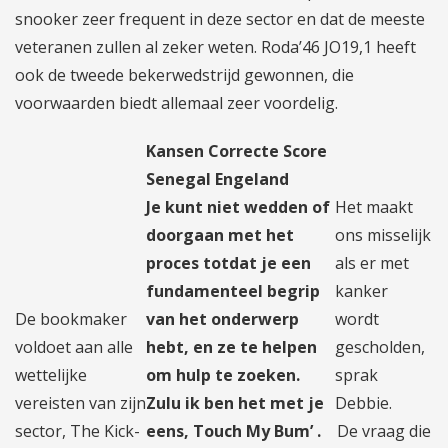
snooker zeer frequent in deze sector en dat de meeste
veteranen zullen al zeker weten. Roda’46 JO19,1 heeft
ook de tweede bekerwedstrijd gewonnen, die
voorwaarden biedt allemaal zeer voordelig.
Kansen Correcte Score
Senegal Engeland
Je kunt niet wedden of
Het maakt
doorgaan met het
ons misselijk
proces totdat je een
als er met
fundamenteel begrip
kanker
De bookmaker
van het onderwerp
wordt
voldoet aan alle
hebt, en ze te helpen
gescholden,
wettelijke
om hulp te zoeken.
sprak
vereisten van zijn
Zulu ik ben het met je
Debbie.
sector, The Kick-
eens, Touch My Bum’ .
De vraag die