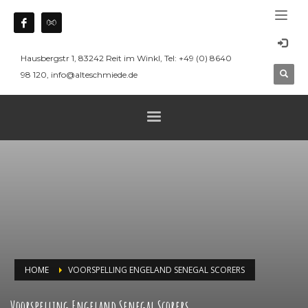
Hausbergstr 1, 83242 Reit im Winkl, Tel: +49 (0) 8640
98 120, info@alteschmiede.de
HOME
VOORSPELLING ENGELAND SENEGAL SCORERS
Voorspelling Engeland Senegal Scorers